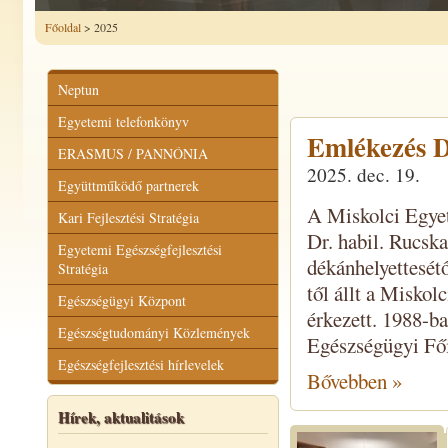
Főoldal
> 2025
Neptun
Egyetemi telefonkönyv
Emlékezés D
ERASMUS / PANNÓNIA
2025. dec. 19.
Együttműködő partnerek
A Miskolci Egyet
Kari Fejlesztési Stratégia
Dr. habil. Rucsk
Egyetemi Egészségfejlesztési
dékánhelyettesét
Stratégia
től állt a Misko
Egészségügyi Központ
érkezett. 1988-b
Egészségtudományi Közlemények
Egészségügyi Fői
Egészségfejlesztési hírlevelek
Bővebben »
Hírek, aktualitások