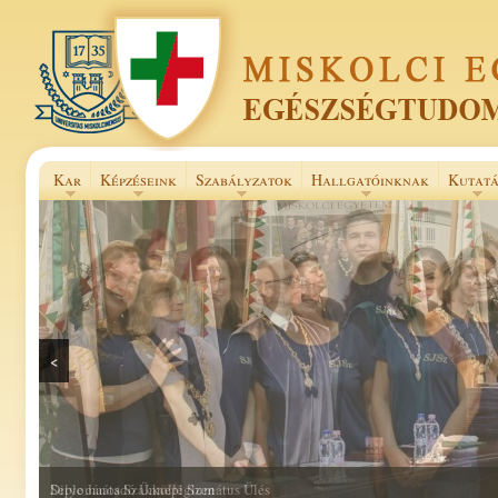
Kar
Képzéseink
Szabályzatok
Hallgatóinknak
Kutatá
<
Selye János Szakkollégium