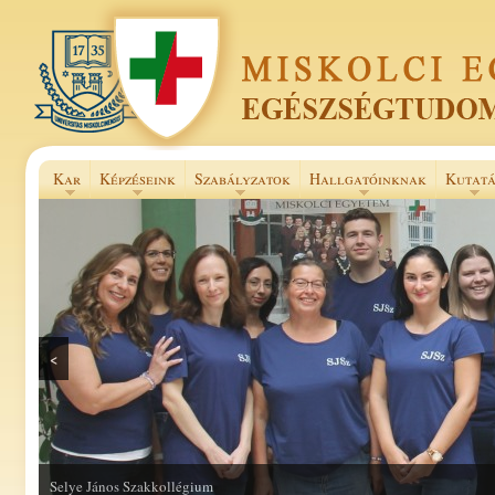
Kar
Képzéseink
Szabályzatok
Hallgatóinknak
Kutatá
<
Selye János Szakkollégium