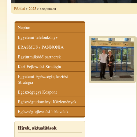
Főoldal
>
2025
> szeptember
Neptun
Egyetemi telefonkönyv
ERASMUS / PANNÓNIA
Együttműködő partnerek
Kari Fejlesztési Stratégia
Egyetemi Egészségfejlesztési
Stratégia
Egészségügyi Központ
Egészségtudományi Közlemények
Egészségfejlesztési hírlevelek
Hírek, aktualitások