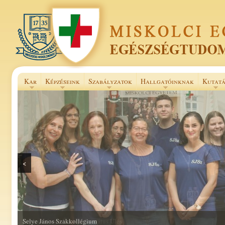
Kar
Képzéseink
Szabályzatok
Hallgatóinknak
Kutatá
<
Selye János Szakkollégium