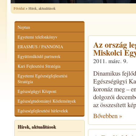
Főoldal
> Hírek, aktualitások
Neptun
Egyetemi telefonkönyv
Az ország le
ERASMUS / PANNÓNIA
Miskolci Eg
Együttműködő partnerek
2011. márc. 9.
Kari Fejlesztési Stratégia
Dinamikus fejlőd
Egyetemi Egészségfejlesztési
Egészségügyi Kar
Stratégia
koronáz meg ­– e
Egészségügyi Központ
dolgozói decembe
Egészségtudományi Közlemények
az összesített kép
Egészségfejlesztési hírlevelek
Bővebben »
Hírek, aktualitások