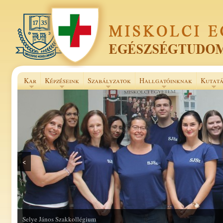
Kar
Képzéseink
Szabályzatok
Hallgatóinknak
Kutatá
<
Selye János Szakkollégium