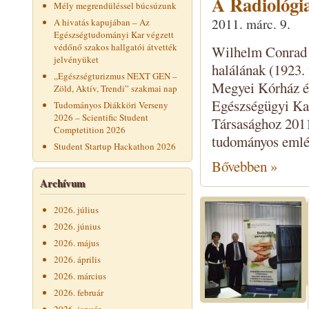
A Radiológi
Mély megrendüléssel búcsúzunk
2011. márc. 9.
A hivatás kapujában – Az
Egészségtudományi Kar végzett
védőnő szakos hallgatói átvették
Wilhelm Conrad 
jelvényüket
halálának (1923.
„Egészségturizmus NEXT GEN –
Megyei Kórház é
Zöld, Aktív, Trendi” szakmai nap
Egészségügyi Kar
Tudományos Diákköri Verseny
2026 – Scientific Student
Társasághoz 2011
Comptetition 2026
tudományos emlékü
Student Startup Hackathon 2026
Bővebben »
Archívum
2026. július
2026. június
2026. május
2026. április
2026. március
2026. február