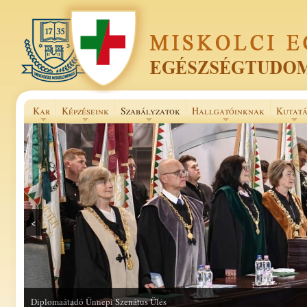
Kar
Képzéseink
Szabályzatok
Hallgatóinknak
Kutatá
<
Diplomaátadó Ünnepi Szenátus Ülés