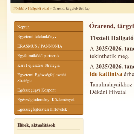
Főoldal
>
Hallgatói oldal
> Órarend, tárgyfelvételi lap
Órarend, tárgyfe
Neptun
Tisztelt Hallgató
Egyetemi telefonkönyv
ERASMUS / PANNÓNIA
2025/2026. tané
A
tekinthetik meg.
Együttműködő partnerek
2025/2026. tané
Kari Fejlesztési Stratégia
A
ide kattintva
érhe
Egyetemi Egészségfejlesztési
Stratégia
Tanulmányaikhoz s
Egészségügyi Központ
Dékáni Hivatal
Egészségtudományi Közlemények
Egészségfejlesztési hírlevelek
Hírek, aktualitások