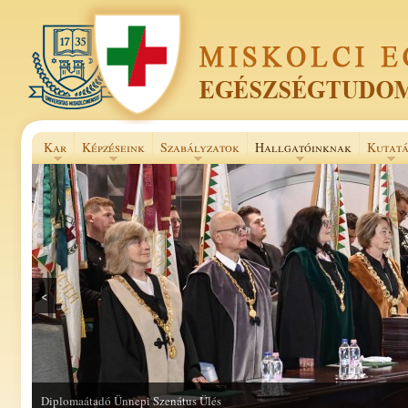
Kar
Képzéseink
Szabályzatok
Hallgatóinknak
Kutatá
<
Diplomaátadó Ünnepi Szenátus Ülés