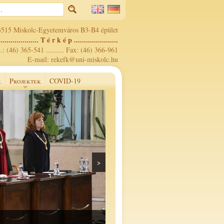
3515 Miskolc-Egyetemváros B3-B4 épület
.................... T é r k é p ......................
.: (46) 365-541 ......... Fax: (46) 366-961
E-mail: rekefk@uni-miskolc.hu
k
Projektek
COVID-19
>