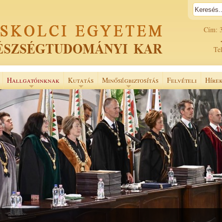
Cím: 
Tel
Hallgatóinknak
Kutatás
Minőségbiztosítás
Felvételi
Híre