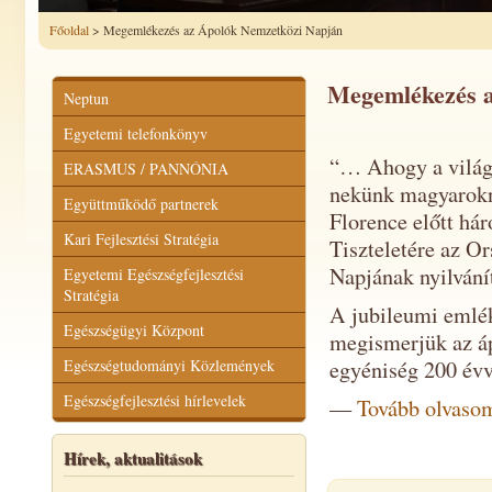
Főoldal
> Megemlékezés az Ápolók Nemzetközi Napján
Megemlékezés a
Neptun
Egyetemi telefonkönyv
“… Ahogy a világn
ERASMUS / PANNÓNIA
nekünk magyarokn
Együttműködő partnerek
Florence előtt hár
Kari Fejlesztési Stratégia
Tiszteletére az O
Napjának nyilvání
Egyetemi Egészségfejlesztési
Stratégia
A jubileumi emlék
Egészségügyi Központ
megismerjük az áp
Egészségtudományi Közlemények
egyéniség 200 évv
Egészségfejlesztési hírlevelek
—
Tovább olvas
Hírek, aktualitások