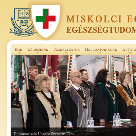
Kar
Képzéseink
Szabályzatok
Hallgatóinknak
Kutatá
<
Diplomaátadó Ünnepi Szenátus Ülés