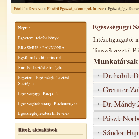
Főoldal
>
Szervezet
>
Elméleti Egészségtudományok Intézete
> Egészségügyi Szervez
Egészségügyi Sz
Neptun
Egyetemi telefonkönyv
Intézetigazgató: 
ERASMUS / PANNÓNIA
Tanszékvezető: Pá
Együttműködő partnerek
Munkatársak
Kari Fejlesztési Stratégia
Dr. habil. 
Egyetemi Egészségfejlesztési
Stratégia
Greutter Zo
Egészségügyi Központ
Dr. Mándy Z
Egészségtudományi Közlemények
Egészségfejlesztési hírlevelek
Pászk Norbe
Hírek, aktualitások
Sándor Hajn