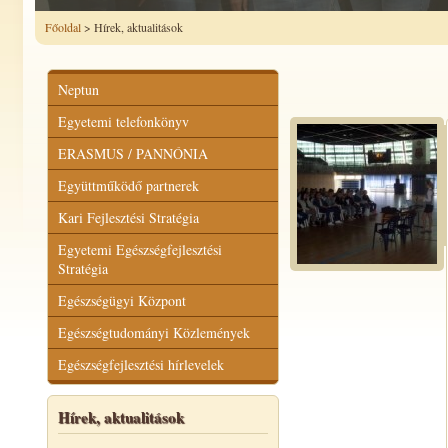
Főoldal
> Hírek, aktualitások
Neptun
Egyetemi telefonkönyv
ERASMUS / PANNÓNIA
Együttműködő partnerek
Kari Fejlesztési Stratégia
Egyetemi Egészségfejlesztési
Stratégia
Egészségügyi Központ
Egészségtudományi Közlemények
Egészségfejlesztési hírlevelek
Hírek, aktualitások