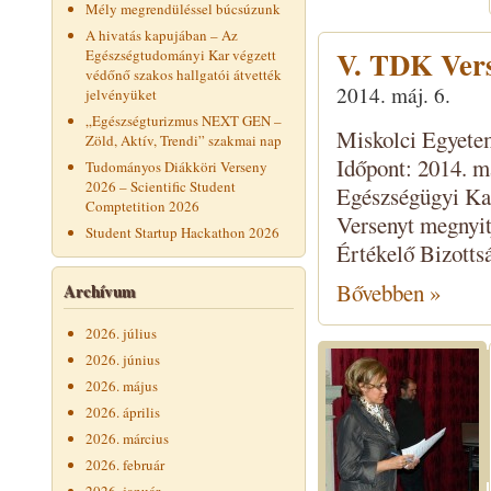
Mély megrendüléssel búcsúzunk
A hivatás kapujában – Az
V. TDK Ver
Egészségtudományi Kar végzett
védőnő szakos hallgatói átvették
2014. máj. 6.
jelvényüket
„Egészségturizmus NEXT GEN –
Miskolci Egyete
Zöld, Aktív, Trendi” szakmai nap
Időpont: 2014. m
Tudományos Diákköri Verseny
2026 – Scientific Student
Egészségügyi Ka
Comptetition 2026
Versenyt megnyi
Student Startup Hackathon 2026
Értékelő Bizottsá
Bővebben »
Archívum
2026. július
2026. június
2026. május
2026. április
2026. március
2026. február