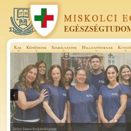
Kar
Képzéseink
Szabályzatok
Hallgatóinknak
Kutatá
<
Selye János Szakkollégium