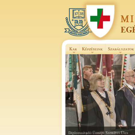
Kar
Képzéseink
Szabályzatok
<
Selye János Szakkollégium