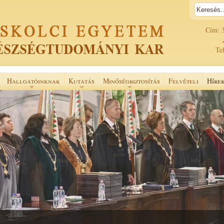
Cím: 
Tel
Hallgatóinknak
Kutatás
Minőségbiztosítás
Felvételi
Híre