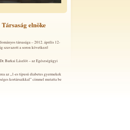
 Társaság elnöke
ományos társasága – 2012. április 12-
ág szavazott a soron következő
 Dr. Barkai Lászlót – az Egészségügyi
ea az „1-es típusú diabetes gyermekek
séges kortársaikkal” címmel mutatta be