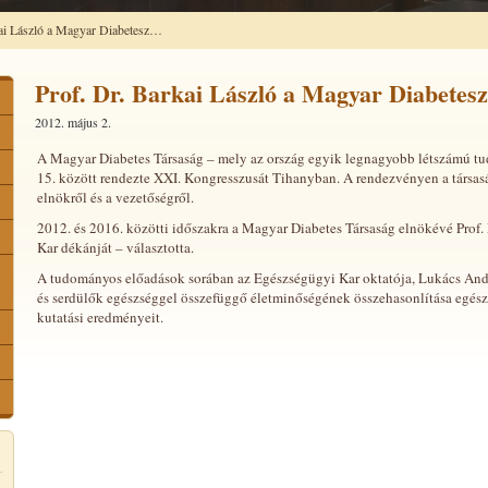
ai László a Magyar Diabetesz…
Prof. Dr. Barkai László a Magyar Diabetesz
2012. május 2.
A Magyar Diabetes Társaság – mely az ország egyik legnagyobb létszámú tud
15. között rendezte XXI. Kongresszusát Tihanyban. A rendezvényen a társas
elnökről és a vezetőségről.
2012. és 2016. közötti időszakra a Magyar Diabetes Társaság elnökévé Prof.
Kar dékánját – választotta.
A tudományos előadások sorában az Egészségügyi Kar oktatója, Lukács Andr
és serdülők egészséggel összefüggő életminőségének összehasonlítása egész
kutatási eredményeit.