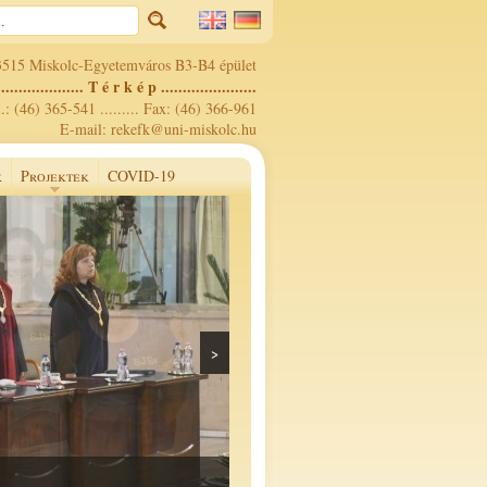
3515 Miskolc-Egyetemváros B3-B4 épület
.................... T é r k é p ......................
.: (46) 365-541 ......... Fax: (46) 366-961
E-mail: rekefk@uni-miskolc.hu
k
Projektek
COVID-19
>