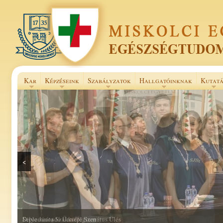
Kar
Képzéseink
Szabályzatok
Hallgatóinknak
Kutatá
<
Selye János Szakkollégium