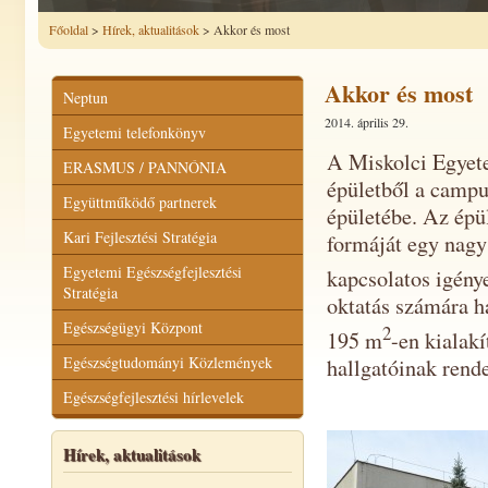
Főoldal
>
Hírek, aktualitások
> Akkor és most
Akkor és most
Neptun
2014. április 29.
Egyetemi telefonkönyv
A Miskolci Egyet
ERASMUS / PANNÓNIA
épületből a campu
Együttműködő partnerek
épületébe. Az épül
Kari Fejlesztési Stratégia
formáját egy nagy
Egyetemi Egészségfejlesztési
kapcsolatos igénye
Stratégia
oktatás számára ha
Egészségügyi Központ
2
195 m
-en kialakí
Egészségtudományi Közlemények
hallgatóinak rend
Egészségfejlesztési hírlevelek
Hírek, aktualitások