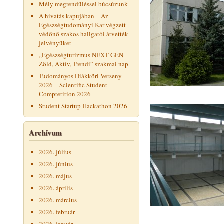
Mély megrendüléssel búcsúzunk
A hivatás kapujában – Az
Egészségtudományi Kar végzett
védőnő szakos hallgatói átvették
jelvényüket
„Egészségturizmus NEXT GEN –
Zöld, Aktív, Trendi” szakmai nap
Tudományos Diákköri Verseny
2026 – Scientific Student
Comptetition 2026
Student Startup Hackathon 2026
Archívum
2026. július
2026. június
2026. május
2026. április
2026. március
2026. február