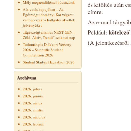
Mély megrendüléssel búcsúzunk
és kitöltés után cs
A hivatás kapujában – Az
címre.
Egészségtudományi Kar végzett
védőnő szakos hallgatói átvették
Az e-mail tárgyáb
jelvényüket
kötelező
Például:
„Egészségturizmus NEXT GEN –
Zöld, Aktív, Trendi” szakmai nap
(A jelentkezésről
Tudományos Diákköri Verseny
2026 – Scientific Student
Comptetition 2026
Student Startup Hackathon 2026
Archívum
2026. július
2026. június
2026. május
2026. április
2026. március
2026. február