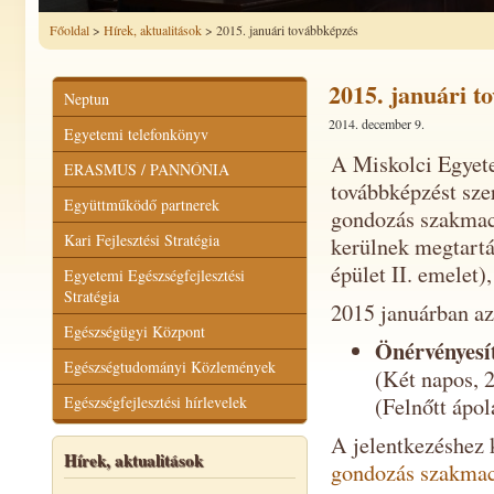
Főoldal
>
Hírek, aktualitások
> 2015. januári továbbképzés
2015. januári t
Neptun
2014. december 9.
Egyetemi telefonkönyv
A Miskolci Egyete
ERASMUS / PANNÓNIA
továbbképzést sze
Együttműködő partnerek
gondozás szakmacs
Kari Fejlesztési Stratégia
kerülnek megtart
épület II. emelet),
Egyetemi Egészségfejlesztési
Stratégia
2015 januárban az
Egészségügyi Központ
Önérvényesí
Egészségtudományi Közlemények
(Két napos, 2
Egészségfejlesztési hírlevelek
(Felnőtt ápo
A jelentkezéshez k
Hírek, aktualitások
gondozás szakmac