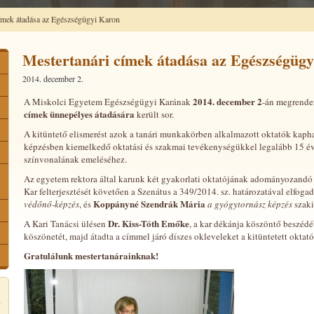
ímek átadása az Egészségügyi Karon
Mestertanári címek átadása az Egészségüg
2014. december 2.
2014. december 2
A Miskolci Egyetem Egészségügyi Karának
-án megrendez
címek ünnepélyes átadására
került sor.
A kitüntető elismerést azok a tanári munkakörben alkalmazott oktatók kaphat
képzésben kiemelkedő oktatási és szakmai tevékenységükkel legalább 15 é
színvonalának emeléséhez.
Az egyetem rektora által karunk két gyakorlati oktatójának adományozandó
Kar felterjesztését követően a Szenátus a 349/2014. sz. határozatával elfoga
Koppányné Szendrák Mária
védőnő-képzés
, és
a gyógytornász képzés
szaki
Dr. Kiss-Tóth Emőke
A Kari Tanácsi ülésen
, a kar dékánja köszöntő beszédéb
köszönetét, majd átadta a címmel járó díszes okleveleket a kitüntetett oktat
Gratulálunk mestertanárainknak!