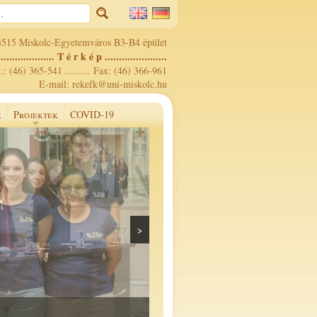
3515 Miskolc-Egyetemváros B3-B4 épület
.................... T é r k é p ......................
.: (46) 365-541 ......... Fax: (46) 366-961
E-mail: rekefk@uni-miskolc.hu
k
Projektek
COVID-19
>