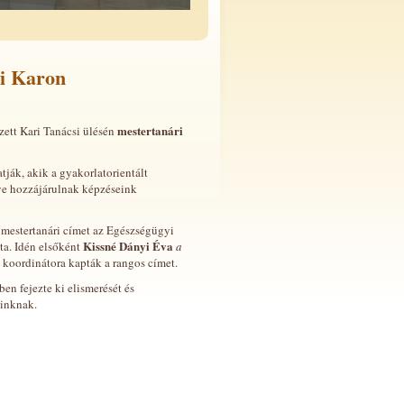
yi Karon
mestertanári
ett Kari Tanácsi ülésén
ják, akik a gyakorlatorientált
ve hozzájárulnak képzéseink
 mestertanári címet az Egészségügyi
Kissné Dányi Éva
dta. Idén elsőként
a
 koordinátora kapták a rangos címet.
en fejezte ki elismerését és
óinknak.