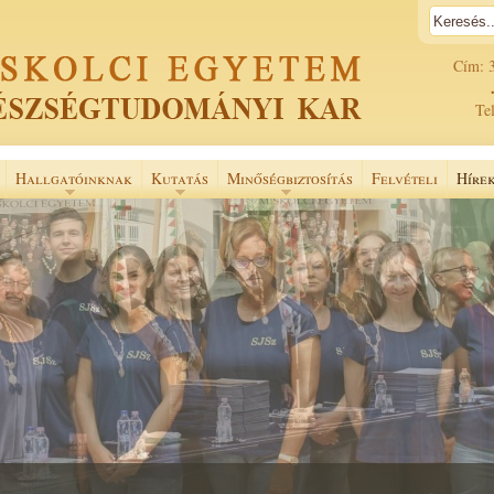
Cím: 
Tel
Hallgatóinknak
Kutatás
Minőségbiztosítás
Felvételi
Híre