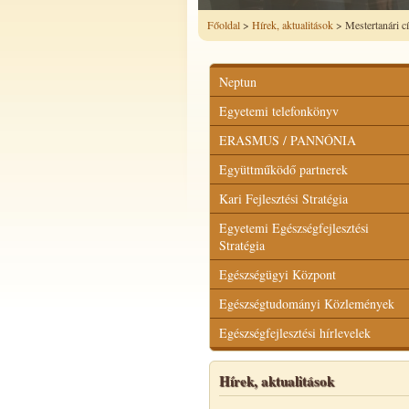
Főoldal
>
Hírek, aktualitások
> Mestertanári c
Neptun
Egyetemi telefonkönyv
ERASMUS / PANNÓNIA
Együttműködő partnerek
Kari Fejlesztési Stratégia
Egyetemi Egészségfejlesztési
Stratégia
Egészségügyi Központ
Egészségtudományi Közlemények
Egészségfejlesztési hírlevelek
Hírek, aktualitások