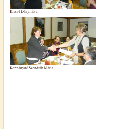
Kissné Dányi Éva
Koppányné Szendrák Mária