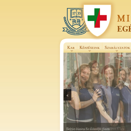
Kar
Képzéseink
Szabályzatok
<
Selye János Szakkollégium