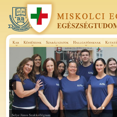
Kar
Képzéseink
Szabályzatok
Hallgatóinknak
Kutatá
<
Selye János Szakkollégium