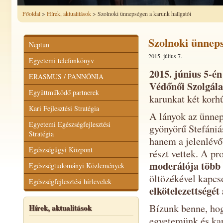
Főoldal
>
Hírek, aktualitások
> Szolnoki ünnepségen a karunk hallgatói
Szolnoki ünneps
Neptun
2015. július 7.
Egyetemi telefonkönyv
2015. június 5-é
ERASMUS / PANNÓNIA
Védőnői Szolgála
Együttműködő partnerek
karunkat két korhű
Kari Fejlesztési Stratégia
A lányok az ünneps
Egyetemi Egészségfejlesztési
gyönyörű Stefániá
Stratégia
hanem a jelenlévő
Egészségügyi Központ
részt vettek. A p
moderálója több
Egészségtudományi Közlemények
öltözékével kapcs
Egészségfejlesztési hírlevelek
elkötelezettségét
Bízunk benne, hog
Hírek, aktualitások
egyetemünk és kar