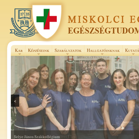
Kar
Képzéseink
Szabályzatok
Hallgatóinknak
Kutatá
<
Selye János Szakkollégium