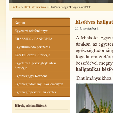
Főoldal
>
Hírek, aktualitások
> Elsőéves hallgatók fogadalomtétele
Elsőéves hallga
Neptun
2015. szeptember 9.
Egyetemi telefonkönyv
A Miskolci Egye
ERASMUS / PANNÓNIA
órakor
, az egyet
Együttműködő partnerek
egészségtudományi
Kari Fejlesztési Stratégia
fogadalomtételér
beszédével megnyi
Egyetemi Egészségfejlesztési
hallgatókat kézf
Stratégia
Egészségügyi Központ
Tanulmányaikhoz s
Egészségtudományi Közlemények
Egészségfejlesztési hírlevelek
Hírek, aktualitások