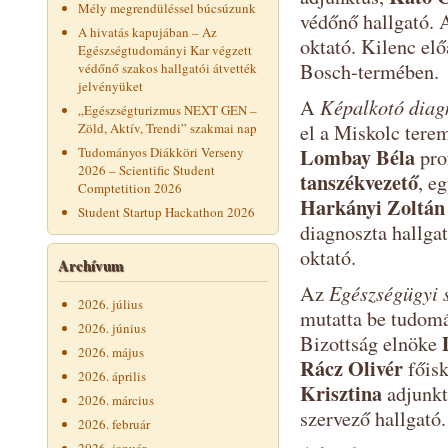
Mély megrendüléssel búcsúzunk
védőnő hallgató. 
A hivatás kapujában – Az
oktató. Kilenc el
Egészségtudományi Kar végzett
Bosch-termében.
védőnő szakos hallgatói átvették
jelvényüket
Képalkotó diagn
A
„Egészségturizmus NEXT GEN –
Zöld, Aktív, Trendi” szakmai nap
el a Miskolc tere
Lombay Béla
Tudományos Diákköri Verseny
pro
2026 – Scientific Student
tanszékvezető
, e
Comptetition 2026
Harkányi Zoltán
Student Startup Hackathon 2026
diagnoszta hallgat
oktató.
Archívum
Egészségügyi s
Az
2026. július
mutatta be tudomá
2026. június
Bizottság elnöke
2026. május
Rácz Olivér
főisk
2026. április
Krisztina
adjunkt
2026. március
szervező hallgató.
2026. február