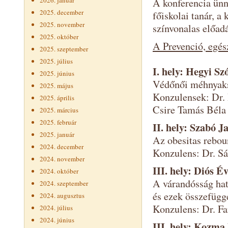
2026. január
A konferencia ün
2025. december
főiskolai tanár, a 
2025. november
színvonalas előadá
2025. október
A Prevenció, egés
2025. szeptember
2025. július
I. hely: Hegyi S
2025. június
Védőnői méhnyaksz
2025. május
Konzulensek: Dr.
2025. április
Csire Tamás Béla 
2025. március
2025. február
II. hely: Szabó J
2025. január
Az obesitas rebou
2024. december
Konzulens: Dr. Sá
2024. november
III. hely: Diós É
2024. október
A várandósság hatá
2024. szeptember
és ezek összefügg
2024. augusztus
Konzulens: Dr. Fa
2024. július
2024. június
III. hely: Kozma