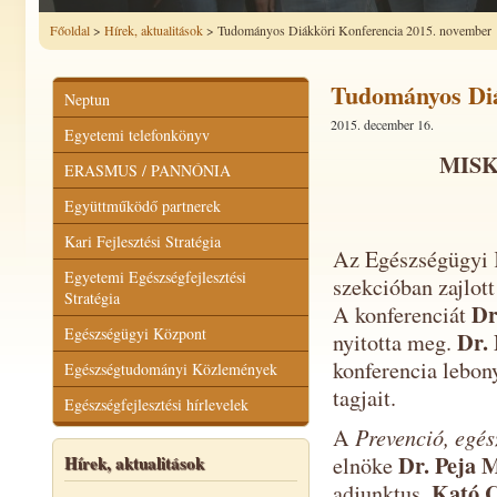
Főoldal
>
Hírek, aktualitások
> Tudományos Diákköri Konferencia 2015. november
Tudományos Diá
Neptun
2015. december 16.
Egyetemi telefonkönyv
MIS
ERASMUS / PANNÓNIA
Együttműködő partnerek
Kari Fejlesztési Stratégia
Az Egészségügyi 
Egyetemi Egészségfejlesztési
szekcióban zajlot
Stratégia
Dr
A konferenciát
Egészségügyi Központ
Dr.
nyitotta meg.
konferencia lebon
Egészségtudományi Közlemények
tagjait.
Egészségfejlesztési hírlevelek
Prevenció, egés
A
Dr. Peja 
Hírek, aktualitások
elnöke
Kató 
adjunktus,