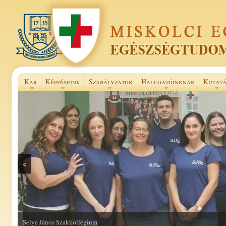
Kar
Képzéseink
Szabályzatok
Hallgatóinknak
Kutatá
<
Selye János Szakkollégium