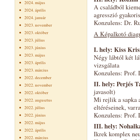
2024. május
A családból kiem
2024. április
agresszió gyakori
2024. január
Konzulens: Dr. R
2023. november
2023. október
A Képalkotó diagn
2023. július
2023. június
I. hely: Kiss Kri
2023. május
Négy lábtól két l
2023. április
vizsgálata
2023. március
Konzulens: Prof. 
2022. december
II. hely: Perjés 
2022. november
javasolt)
2022. október
Mi rejlik a sapka 
2022. augusztus
eltéréseinek, varr
2022. július
Konzulens: Prof. 
2022. június
2022. május
III. hely: Nohal
2022. április
Ikrek komplex neu
2022. március