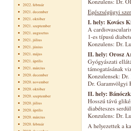
Konzulens: Dr. Ol
2022. február
Egészségügyi szerv
2021. december
2021. október
I. hely: Kovács Ki
2021. szeptember
A cardiovasculari
2021. augusztus
1-es típusú diabet
2021. július
Konzulens: Dr. L
2021. június
II. hely: Orosz 
2021. május
Gyógyászati ellát
2021. április
támogatásának viz
2021. március
2020. december
Konzulensek: Dr.
2020. november
Dr. Garamvölgyi R
2020. október
II. hely: Bánóczk
2020. szeptember
Hosszú távú glikém
2020. július
diabéteszes serdü
2020. április
Konzulens: Dr. L
2020. március
2020. február
A helyezettek a k