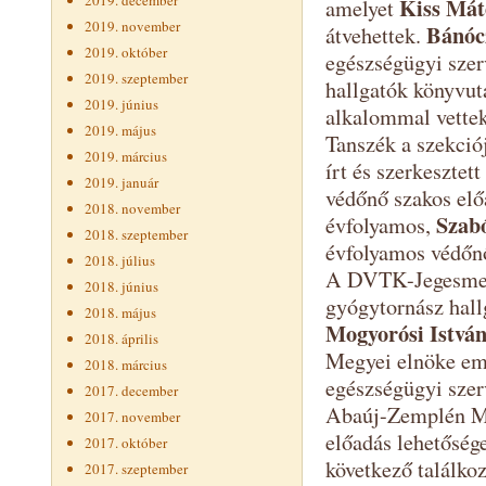
2019. december
Kiss Mát
amelyet
2019. november
Bánóc
átvehettek.
2019. október
egészségügyi sze
2019. szeptember
hallgatók könyvut
2019. június
alkalommal vettek
2019. május
Tanszék a szekció
2019. március
írt és szerkeszte
2019. január
védőnő szakos elő
2018. november
Szab
évfolyamos,
2018. szeptember
évfolyamos védőnő
2018. július
A DVTK-Jegesmedv
2018. június
gyógytornász hall
2018. május
Mogyorósi Istvá
2018. április
Megyei elnöke eml
2018. március
egészségügyi szer
2017. december
Abaúj-Zemplén Me
2017. november
előadás lehetősége
2017. október
következő találko
2017. szeptember