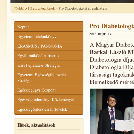
Főoldal
>
Hírek, aktualitások
> Pro Diabetologia díj és emlékérem
Pro Diabetologi
Neptun
2016. május 13.
Egyetemi telefonkönyv
A Magyar Diabet
ERASMUS / PANNÓNIA
Barkai László MT
Együttműködő partnerek
Diabetologia díjat
Kari Fejlesztési Stratégia
Diabetologia Díja
társasági tagoknak
Egyetemi Egészségfejlesztési
Stratégia
kiemelkedő mérték
Egészségügyi Központ
Egészségtudományi Közlemények
Egészségfejlesztési hírlevelek
Hírek, aktualitások