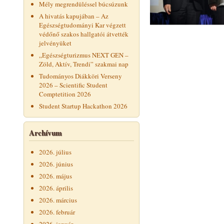
Mély megrendüléssel búcsúzunk
A hivatás kapujában – Az
Egészségtudományi Kar végzett
védőnő szakos hallgatói átvették
jelvényüket
„Egészségturizmus NEXT GEN –
Zöld, Aktív, Trendi” szakmai nap
Tudományos Diákköri Verseny
2026 – Scientific Student
Comptetition 2026
Student Startup Hackathon 2026
Archívum
2026. július
2026. június
2026. május
2026. április
2026. március
2026. február