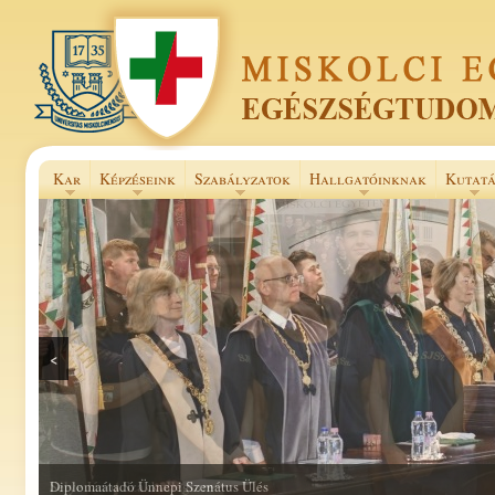
Kar
Képzéseink
Szabályzatok
Hallgatóinknak
Kutatá
<
Selye János Szakkollégium