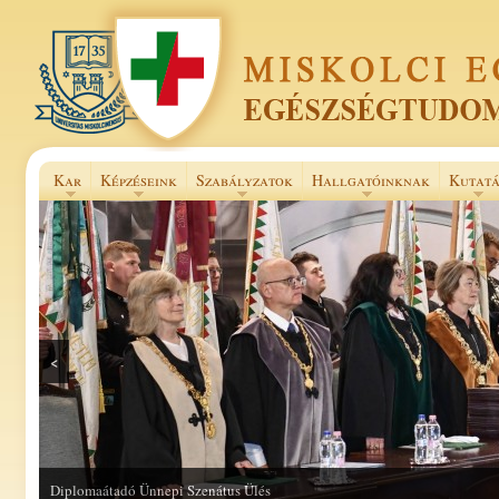
Kar
Képzéseink
Szabályzatok
Hallgatóinknak
Kutatá
<
Diplomaátadó Ünnepi Szenátus Ülés