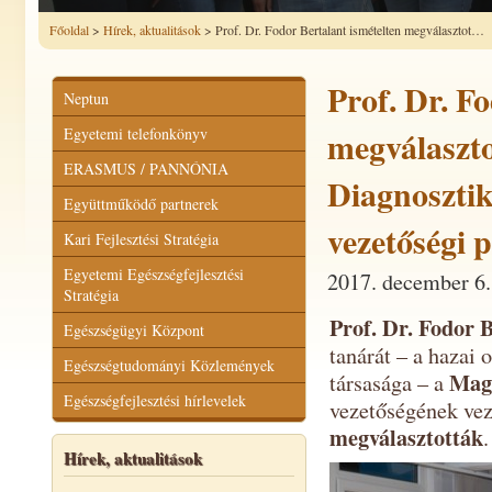
Főoldal
>
Hírek, aktualitások
> Prof. Dr. Fodor Bertalant ismételten megválasztot…
Prof. Dr. F
Neptun
Egyetemi telefonkönyv
megválaszt
ERASMUS / PANNÓNIA
Diagnosztik
Együttműködő partnerek
vezetőségi 
Kari Fejlesztési Stratégia
Egyetemi Egészségfejlesztési
2017. december 6.
Stratégia
Prof. Dr. Fodor 
Egészségügyi Központ
tanárát – a hazai
Egészségtudományi Közlemények
Magy
társasága – a
Egészségfejlesztési hírlevelek
vezetőségének vez
megválasztották
.
Hírek, aktualitások