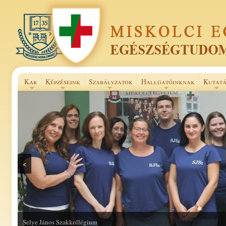
Kar
Képzéseink
Szabályzatok
Hallgatóinknak
Kutatá
<
Selye János Szakkollégium