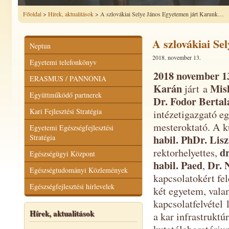
Főoldal
>
Hírek, aktualitások
> A szlovákiai Selye János Egyetemen járt Karunk…
A szlovákiai Se
Neptun
2018. november 13.
Egyetemi telefonkönyv
2018 november 1
ERASMUS / PANNÓNIA
Karán
Mis
járt a
Együttműködő partnerek
Dr. Fodor Bertal
Kari Fejlesztési Stratégia
intézetigazgató e
mesteroktató. A k
Egyetemi Egészségfejlesztési
habil. PhDr. Lisz
Stratégia
dr
rektorhelyettes,
Egészségügyi Központ
habil. Paed
Dr. 
,
Egészségtudományi Közlemények
kapcsolatokért fe
Egészségfejlesztési hírlevelek
két egyetem, valam
kapcsolatfelvétel
Hírek, aktualitások
a kar infrastruktú