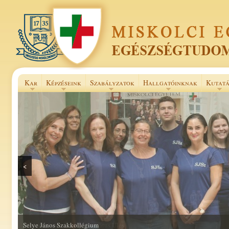
Kar
Képzéseink
Szabályzatok
Hallgatóinknak
Kutatá
<
Selye János Szakkollégium