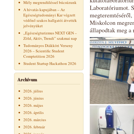
kutatólaboratóriu
Mély megrendüléssel búcsúzunk
Laboratóriumot. Sz
A hivatás kapujában – Az
megteremtéséről, 
Egészségtudományi Kar végzett
védőnő szakos hallgatói átvették
Miskolcon megren
jelvényüket
állapodtak meg a 
„Egészségturizmus NEXT GEN –
Zöld, Aktív, Trendi” szakmai nap
Tudományos Diákköri Verseny
2026 – Scientific Student
Comptetition 2026
Student Startup Hackathon 2026
Archívum
2026. július
2026. június
2026. május
2026. április
2026. március
2026. február