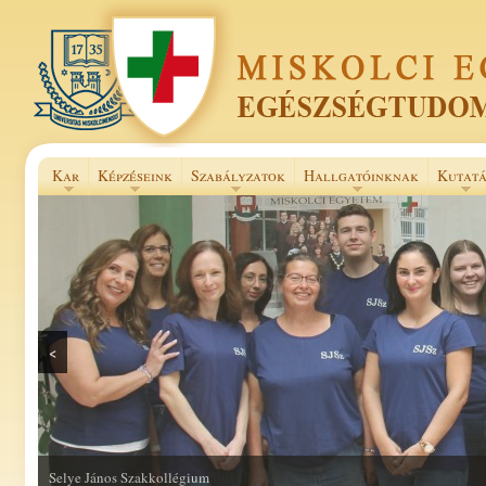
Kar
Képzéseink
Szabályzatok
Hallgatóinknak
Kutatá
<
Selye János Szakkollégium