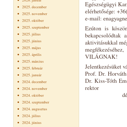
2026. január
Egészségügyi Kar
2025. december
elérhetősége: +36
2025. november
e-mail: enagyag
2025. október
Ezúton is köszö
2025. szeptember
bekapcsolódtak a
2025. július
2025. június
aktivitásukkal m
2025. május
megfékezéséhe
2025. április
VILÁGNAK!
2025. március
Jelentkezésüket vá
2025. február
Prof.
2025. január
Dr. Kiss-Tóth E
2024. december
r
2024. november
déká
2024. október
2024. szeptember
2024. augusztus
2024. július
2024. június