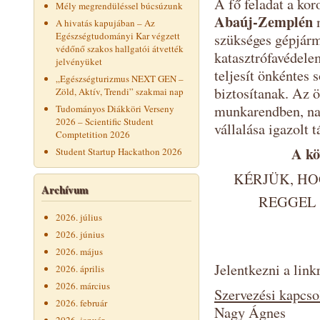
A fő feladat a kor
Mély megrendüléssel búcsúzunk
Abaúj-Zemplén
A hivatás kapujában – Az
Egészségtudományi Kar végzett
szükséges gépjármű
védőnő szakos hallgatói átvették
katasztrófavédele
jelvényüket
teljesít önkéntes 
„Egészségturizmus NEXT GEN –
biztosítanak. Az ö
Zöld, Aktív, Trendi” szakmai nap
munkarendben, nap
Tudományos Diákköri Verseny
2026 – Scientific Student
vállalása igazolt 
Comptetition 2026
A kö
Student Startup Hackathon 2026
KÉRJÜK, H
Archívum
REGGEL 
2026. július
2026. június
2026. május
Jelentkezni a link
2026. április
2026. március
Szervezési kapcso
2026. február
Nagy Ágnes