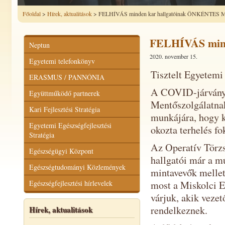
Főoldal
>
Hírek, aktualitások
> FELHÍVÁS minden kar hallgatóinak ÖNKÉNTE
FELHÍVÁS min
Neptun
2020. november 15.
Egyetemi telefonkönyv
Tisztelt Egyetemi
ERASMUS / PANNÓNIA
A COVID-járvány 
Együttműködő partnerek
Mentőszolgálatnak
Kari Fejlesztési Stratégia
munkájára, hogy kö
Egyetemi Egészségfejlesztési
okozta terhelés fo
Stratégia
Az Operatív Törzs
Egészségügyi Központ
hallgatói már a mú
Egészségtudományi Közlemények
mintavevők melle
Egészségfejlesztési hírlevelek
most a Miskolci E
várjuk, akik vezet
rendelkeznek.
Hírek, aktualitások