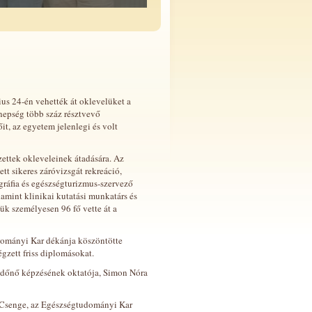
s 24-én vehették át oklevelüket a
epség több száz résztvevő
őit, az egyetem jelenlegi és volt
zettek okleveleinek átadására. Az
t sikeres záróvizsgát rekreáció,
ráfia és egészségturizmus-szervező
lamint klinikai kutatási munkatárs és
k személyesen 96 fő vette át a
dományi Kar dékánja köszöntötte
zett friss diplomásokat.
édőnő képzésének oktatója, Simon Nóra
 Csenge, az Egészségtudományi Kar