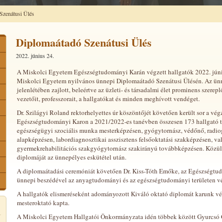
Szenátusi Ülés
Diplomaátadó Szenátusi Ülés
2022. június 24.
A Miskolci Egyetem Egészségtudományi Karán végzett hallgatók 2022. júniu
Miskolci Egyetem nyilvános ünnepi Diplomaátadó Szenátusi Ülésén. Az ünn
jelenlétében zajlott, beleértve az üzleti- és társadalmi élet prominens szerepl
vezetőit, professzorait, a hallgatókat és minden meghívott vendéget.
Dr. Szilágyi Roland rektorhelyettes úr köszöntőjét követően került sor a vég
Egészségtudományi Karon a 2021/2022-es tanévben összesen 173 hallgató tet
egészségügyi szociális munka mesterképzésen, gyógytornász, védőnő, radiog
alapképzésen, labordiagnosztikai asszisztens felsőoktatási szakképzésen, va
gyermekrehabilitációs szakgyógytornász szakirányú továbbképzésen. Közülü
diplomáját az ünnepélyes eskütétel után.
A diplomaátadási ceremóniát követően Dr. Kiss-Tóth Emőke, az Egészségtu
ünnepi beszédével az anyagtudományi és az egészségtudományi területen vég
A hallgatók elismeréseként adományozott Kiváló oktató diplomát karunk v
mesteroktató kapta.
A Miskolci Egyetem Hallgatói Önkormányzata idén többek között Gyurcsó