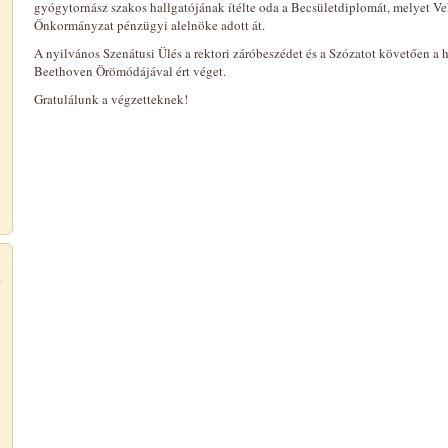
gyógytornász szakos hallgatójának ítélte oda a Becsületdiplomát, melyet Vel
Önkormányzat pénzügyi alelnöke adott át.
A nyilvános Szenátusi Ülés a rektori záróbeszédet és a Szózatot követően
Beethoven Örömódájával ért véget.
Gratulálunk a végzetteknek!