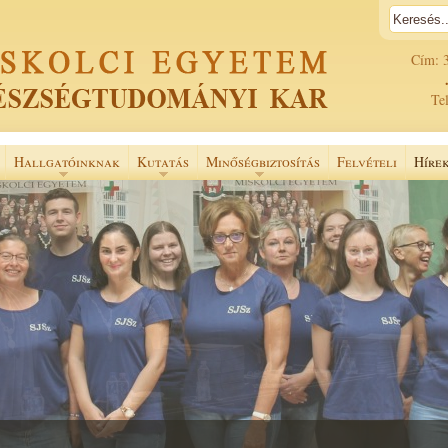
Cím: 
Tel
Hallgatóinknak
Kutatás
Minőségbiztosítás
Felvételi
Híre