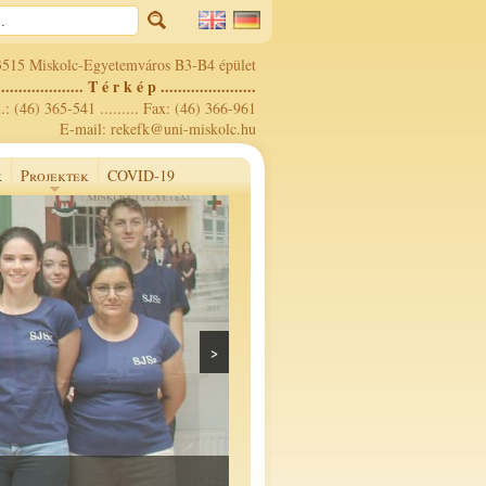
3515 Miskolc-Egyetemváros B3-B4 épület
.................... T é r k é p ......................
.: (46) 365-541 ......... Fax: (46) 366-961
E-mail: rekefk@uni-miskolc.hu
k
Projektek
COVID-19
>