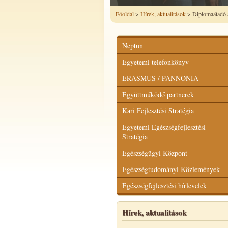
Főoldal
>
Hírek, aktualitások
> Diplomaátadó 
Neptun
Egyetemi telefonkönyv
ERASMUS / PANNÓNIA
Együttműködő partnerek
Kari Fejlesztési Stratégia
Egyetemi Egészségfejlesztési
Stratégia
Egészségügyi Központ
Egészségtudományi Közlemények
Egészségfejlesztési hírlevelek
Hírek, aktualitások