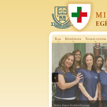
Kar
Képzéseink
Szabályzatok
<
Selye János Szakkollégium