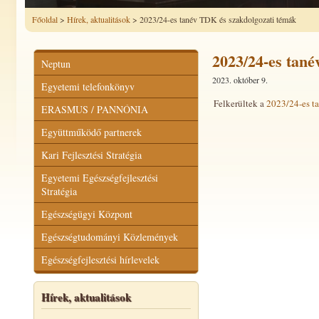
Főoldal
>
Hírek, aktualitások
> 2023/24-es tanév TDK és szakdolgozati témák
2023/24-es tan
Neptun
2023. október 9.
Egyetemi telefonkönyv
Felkerültek a
2023/24-es t
ERASMUS / PANNÓNIA
Együttműködő partnerek
Kari Fejlesztési Stratégia
Egyetemi Egészségfejlesztési
Stratégia
Egészségügyi Központ
Egészségtudományi Közlemények
Egészségfejlesztési hírlevelek
Hírek, aktualitások