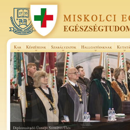
Kar
Képzéseink
Szabályzatok
Hallgatóinknak
Kutatá
<
Selye János Szakkollégium