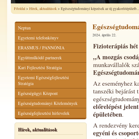
Főoldal
>
Hírek, aktualitások
> Egészségtudományi képzések az új gyakorlóépületb
Egészségtudomá
Neptun
2024. április 22.
Egyetemi telefonkönyv
Fizioterápiás hé
ERASMUS / PANNÓNIA
„A mozgás csodá
Együttműködő partnerek
munkavállalók s
Kari Fejlesztési Stratégia
Egészségtudomány
Egyetemi Egészségfejlesztési
Az eseményhez ka
Stratégia
tanszéki bejárást
Egészségügyi Központ
egészségtudományi
Egészségtudományi Közlemények
előrelépést jelen
épületében
Egészségfejlesztési hírlevelek
.
A rendezvény ker
Hírek, aktualitások
egyéni és csopor