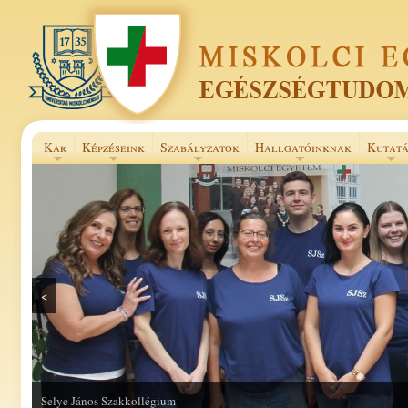
Kar
Képzéseink
Szabályzatok
Hallgatóinknak
Kutatá
<
Selye János Szakkollégium