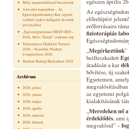
egészen április 26
Mély megrendüléssel búcsúzunk
A hivatás kapujában – Az
Az egészségtudom
Egészségtudományi Kar végzett
előrelépést jelentő
védőnő szakos hallgatói átvették
jelvényüket
erőforrásaira tá
fizioterápiás lab
„Egészségturizmus NEXT GEN –
Zöld, Aktív, Trendi” szakmai nap
Egészségtudományi
Tudományos Diákköri Verseny
Megérkeztünk
2026 – Scientific Student
„
”
Comptetition 2026
Egé
beilleszkedett
Student Startup Hackathon 2026
dék
átadásán a kar
bővítése, új szako
Archívum
Egyetemen, amelyn
megvalósításában i
2026. július
az egyetemi polg
2026. június
kialakításának tá
2026. május
2026. április
Meredeken nő a 
„
2026. március
érdeklődés
, ami 
2026. február
fo
megvalósul” –