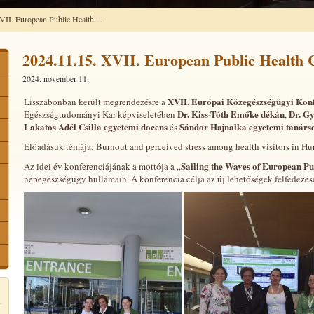
VII. European Public Health…
2024.11.15. XVII. European Public Health 
2024. november 11.
XVII. Európai Közegészségügyi Kon
Lisszabonban került megrendezésre a
Dr. Kiss-Tóth Emőke dékán
Dr. Gy
Egészségtudományi Kar képviseletében
,
Lakatos Adél Csilla egyetemi docens
Sándor Hajnalka egyetemi tanárs
és
Előadásuk témája: Burnout and perceived stress among health visitors in Hu
Sailing the Waves of European Pu
Az idei év konferenciájának a mottója a „
népegészségügy hullámain. A konferencia célja az új lehetőségek felfedezé