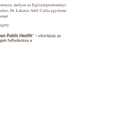
erencia, melyen az Egészségtudományi
ttes, Dr. Lakatos Adél Csilla egyetemi
temet.
ngary.
ean Public Health
” – vitorlázás az
gek felfedezése a