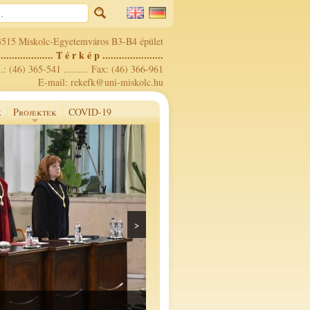
3515 Miskolc-Egyetemváros B3-B4 épület
.................... T é r k é p ......................
.: (46) 365-541 ......... Fax: (46) 366-961
E-mail: rekefk@uni-miskolc.hu
k
Projektek
COVID-19
>