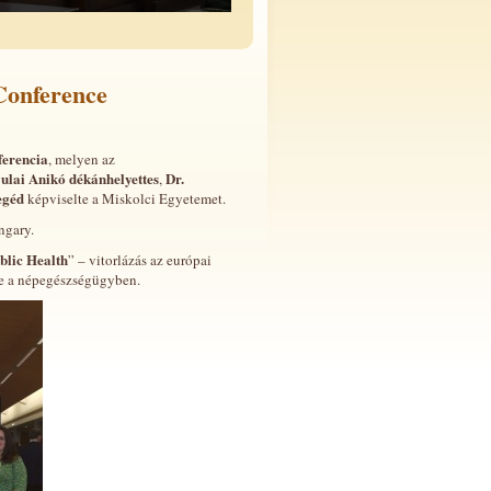
Conference
ferencia
, melyen az
ulai Anikó dékánhelyettes
Dr.
,
egéd
képviselte a Miskolci Egyetemet.
ngary.
blic Health
” – vitorlázás az európai
se a népegészségügyben.