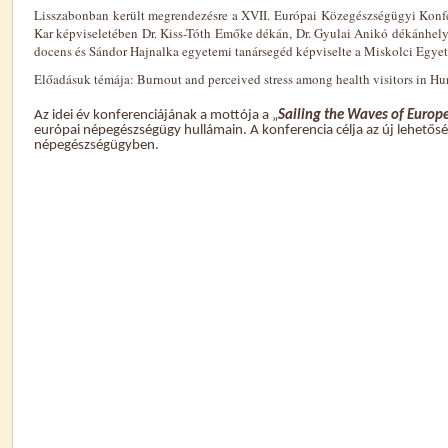
Lisszabonban került megrendezésre a XVII. Európai Közegészségügyi Konf
Kar képviseletében Dr. Kiss-Tóth Emőke dékán, Dr. Gyulai Anikó dékánhelye
docens és Sándor Hajnalka egyetemi tanársegéd képviselte a Miskolci Egye
Előadásuk témája: Burnout and perceived stress among health visitors in Hu
Az idei év konferenciájának a mottója a „
Sailing the Waves of Europ
európai népegészségügy hullámain. A konferencia célja az új lehetősé
népegészségügyben.