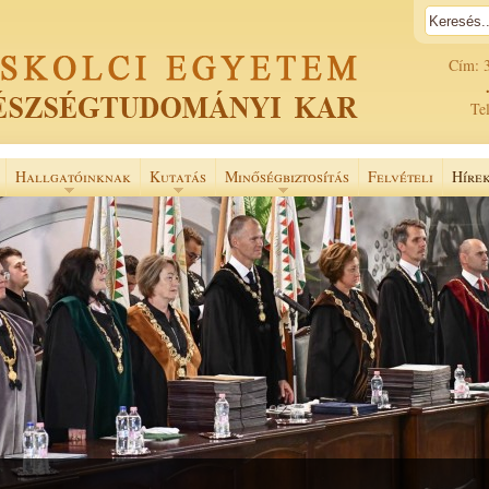
Cím: 
Tel
Hallgatóinknak
Kutatás
Minőségbiztosítás
Felvételi
Híre