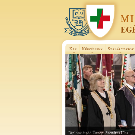
Kar
Képzéseink
Szabályzatok
<
Selye János Szakkollégium