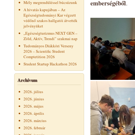
emberségéből
.
Mély megrendüléssel búcsúzunk
A hivatás kapujában – Az
Egészségtudományi Kar végzett
védőnő szakos hallgatói átvették
jelvényüket
„Egészségturizmus NEXT GEN –
Zöld, Aktív, Trendi” szakmai nap
Tudományos Diákköri Verseny
2026 – Scientific Student
Comptetition 2026
Student Startup Hackathon 2026
Archívum
2026. július
2026. június
2026. május
2026. április
2026. március
2026. február