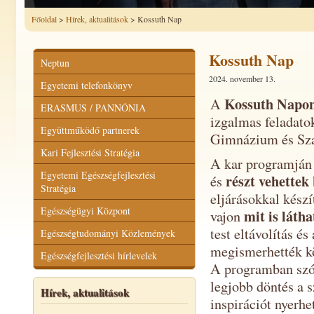
Főoldal
>
Hírek, aktualitások
> Kossuth Nap
Kossuth Nap
Neptun
2024. november 13.
Egyetemi telefonkönyv
Kossuth Napon
A
ERASMUS / PANNÓNIA
izgalmas feladato
Együttműködő partnerek
Gimnázium és Sza
Kari Fejlesztési Stratégia
A kar programján 
Egyetemi Egészségfejlesztési
részt vehettek
és
Stratégia
eljárásokkal készí
Egészségügyi Központ
mit is láth
vajon
test eltávolítás és
Egészségtudományi Közlemények
megismerhették kö
Egészségfejlesztési hírlevelek
A programban szó e
legjobb döntés a s
Hírek, aktualitások
inspirációt nyerhe