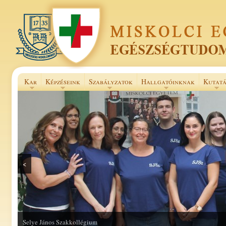
Kar
Képzéseink
Szabályzatok
Hallgatóinknak
Kutatá
<
Selye János Szakkollégium