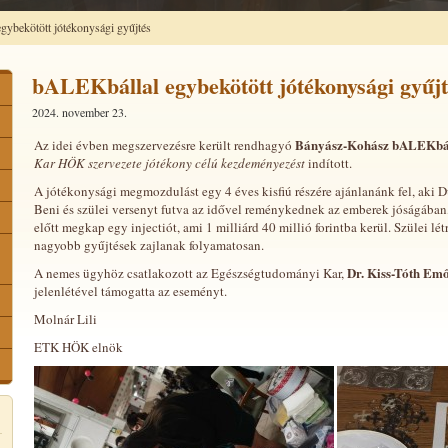
ybekötött jótékonysági gyűjtés
bALEKbállal egybekötött jótékonysági gyűjt
2024. november 23.
Bányász-Kohász bALEKbá
Az idei évben megszervezésre került rendhagyó
Kar HÖK szervezete jótékony célú kezdeményezést
indított.
A jótékonysági megmozdulást egy 4 éves kisfiú részére ajánlanánk fel, aki 
Beni és szülei versenyt futva az idővel reménykednek az emberek jóságában,
előtt megkap egy injectiót, ami 1 milliárd 40 millió forintba kerül. Szülei lé
nagyobb gyűjtések zajlanak folyamatosan.
Dr. Kiss-Tóth Em
A nemes ügyhöz csatlakozott az Egészségtudományi Kar,
jelenlétével támogatta az eseményt.
Molnár Lili
ETK HÖK elnök