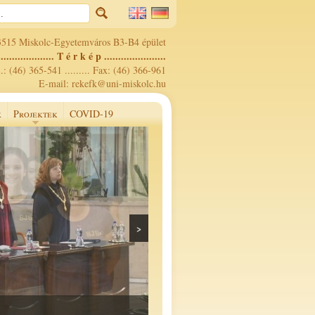
3515 Miskolc-Egyetemváros B3-B4 épület
.................... T é r k é p ......................
.: (46) 365-541 ......... Fax: (46) 366-961
E-mail: rekefk@uni-miskolc.hu
k
Projektek
COVID-19
>