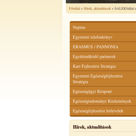
Főoldal
>
Hírek, aktualitások
> bALEKbállal eg
Neptun
Egyetemi telefonkönyv
ERASMUS / PANNÓNIA
Együttműködő partnerek
Kari Fejlesztési Stratégia
Egyetemi Egészségfejlesztési
Stratégia
Egészségügyi Központ
Egészségtudományi Közlemények
Egészségfejlesztési hírlevelek
Hírek, aktualitások