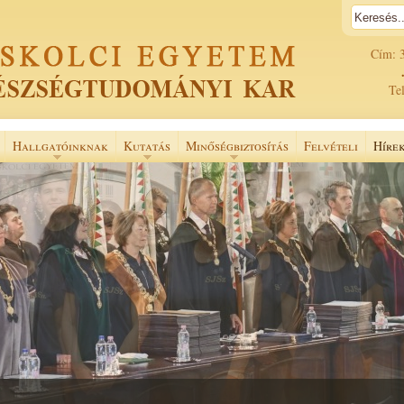
Cím: 
Tel
Hallgatóinknak
Kutatás
Minőségbiztosítás
Felvételi
Híre