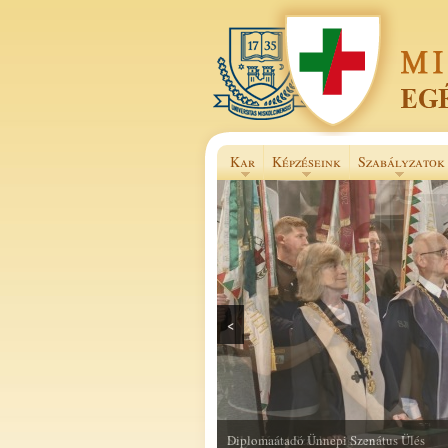
Kar
Képzéseink
Szabályzatok
<
Selye János Szakkollégium