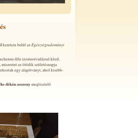
és
l
keretein belül az
Egészségtudományi
Duchenne-féle izomsorvadással küzd.
 miszerint az ötödik születésnapja
trehoztak egy alapítványt, ahol kisebb-
őke dékán asszony
megtisztelő