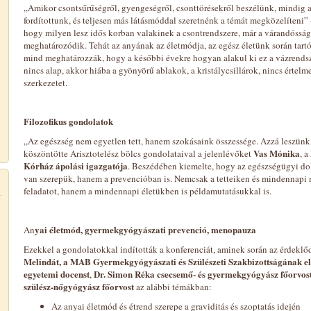
„Amikor csontsűrűségről, gyengeségről, csonttörésekről beszélünk, mindig a
fordítottunk, és teljesen más látásmóddal szeretnénk a témát megközelíteni”
hogy milyen lesz idős korban valakinek a csontrendszere, már a várandósság
meghatározódik. Tehát az anyának az életmódja, az egész életünk során tartó
mind meghatározzák, hogy a későbbi évekre hogyan alakul ki ez a vázrendsze
nincs alap, akkor hiába a gyönyörű ablakok, a kristálycsillárok, nincs értelm
szerkezetet.
Filozofikus gondolatok
„Az egészség nem egyetlen tett, hanem szokásaink összessége. Azzá leszünk,
Vas Mónika
köszöntötte Arisztotelész bölcs gondolataival a jelenlévőket
, a
Kórház ápolási igazgatója
. Beszédében kiemelte, hogy az egészségügyi d
van szerepük, hanem a prevencióban is. Nemcsak a tetteiken és mindennapi 
feladatot, hanem a mindennapi életükben is példamutatásukkal is.
yai életmód, gyermekgyógyászati prevenció, menopauza
An
Ezekkel a gondolatokkal indították a konferenciát, aminek során az érdekl
Melindát, a MAB Gyermekgyógyászati és Szülészeti Szakbizottságának e
egyetemi docenst
Dr. Simon Réka csecsemő- és gyermekgyógyász főorvos
,
szülész-nőgyógyász főorvost
az alábbi témákban:
Az anyai életmód és étrend szerepe a graviditás és szoptatás idején