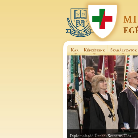
Kar
Képzéseink
Szabályzatok
<
Selye János Szakkollégium