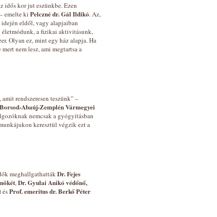
z idős kor jut eszünkbe. Ezen
Pelczné dr. Gál Ildikó
 – emelte ki
. Az,
 idején eldől, vagy alapjaiban
 életmódunk, a fizikai aktivitásunk,
r. Olyan ez, mint egy ház alapja. Ha
e mert nem lesz, ami megtartsa a
 amit rendszeresen teszünk” –
Borsod-Abaúj-Zemplén Vármegyei
olgozóknak nemcsak a gyógyításban
munkájukon keresztül végzik ezt a
Dr. Fejes
ődők meghallgathatták
lnökét
Dr. Gyulai Anikó védőnő,
,
t
Prof. emeritus dr. Berkő Péter
és