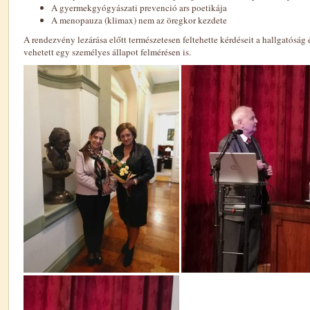
A gyermekgyógyászati prevenció ars poetikája
A menopauza (klimax) nem az öregkor kezdete
A rendezvény lezárása előtt természetesen feltehette kérdéseit a hallgatóság é
vehetett egy személyes állapot felmérésen is.