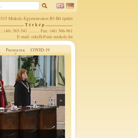
3515 Miskolc-Egyetemváros B3-B4 épület
.................... T é r k é p ......................
.: (46) 365-541 ......... Fax: (46) 366-961
E-mail: rekefk@uni-miskolc.hu
k
Projektek
COVID-19
>