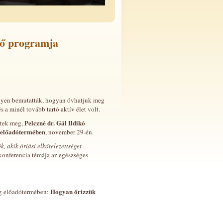
ző programja
lyen bemutatták, hogyan óvhatjuk meg
s a minél tovább tartó aktív élet volt.
Pelczné dr. Gál Ildikó
ztek meg,
 előadótermében
, november 29-én.
, akik óriási elkötelezettséget
konferencia témája az egészséges
Hogyan őrizzük
ág előadótermében: