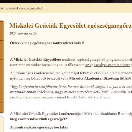
iák Egyesület egészségmegőrző…
Miskolci Gráciák Egyesület egészségmegőr
2024. november 29.
Őrizzük meg egészséges csontrendszerünket!
Miskolci Gráciák Egyesülete
A
rendezett egészségmegőrző programot, ame
csontrendszerünket hosszú távon. A fókuszban
az egészséges csontrendszer
é
A tudományos konferenciát, melyet témáját tekintve első alkalommal rende
Miskolci Akadémiai Bizottság (MAB)
nyitotta meg köszöntő beszédjével a
“
Egy konferencia sem jöhetne létre, ha nem állnának mögötte olyan szervezők
mutatnak annak érdekében, hogy az megszervezésre kerüljön
“ – mondta. A 
csontrendszer megőrzése és a minél tovább tartó aktív élet volt.
A Miskolci Gráciák Egyesület konferenciája a Miskolci Akadémiai Bizotts
meg csontrendszerünk egészségét?
A csontrendszer egészsége kortalan