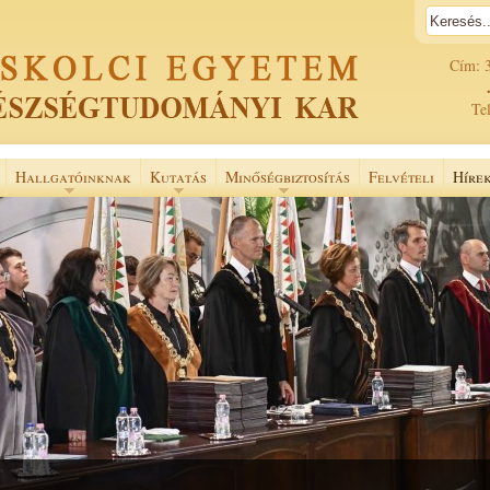
Cím: 
Tel
Hallgatóinknak
Kutatás
Minőségbiztosítás
Felvételi
Híre