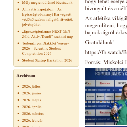
hogy lehet esélye
Mély megrendüléssel búcsúzunk
bizonyult és a cél
A hivatás kapujában – Az
Egészségtudományi Kar végzett
Az atlétika világ
védőnő szakos hallgatói átvették
megemlíteni, hog
jelvényüket
bajnokságról érkez
„Egészségturizmus NEXT GEN –
Zöld, Aktív, Trendi” szakmai nap
Gratulálunk!
Tudományos Diákköri Verseny
2026 – Scientific Student
https://fb.watch
Comptetition 2026
Student Startup Hackathon 2026
Forrás: Miskolci
Archívum
2026. július
2026. június
2026. május
2026. április
2026. március
2026. február