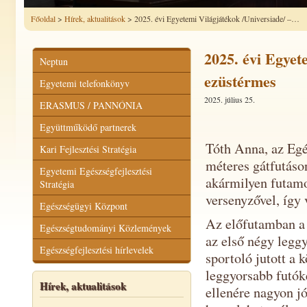
Főoldal
>
Hírek, aktualitások
> 2025. évi Egyetemi Világjátékok /Universiade/ –…
2025. évi Egyet
Neptun
ezüstérmes
Egyetemi telefonkönyv
2025. július 25.
ERASMUS / PANNÓNIA
Együttműködő partnerek
Tóth Anna, az Eg
Kari Fejlesztési Stratégia
méteres gátfutás
Egyetemi Egészségfejlesztési
akármilyen futamo
Stratégia
versenyzővel, így 
Egészségügyi Központ
Az előfutamban a 
Egészségtudományi Közlemények
az első négy legg
Egészségfejlesztési hírlevelek
sportoló jutott a
leggyorsabb futók
Hírek, aktualitások
ellenére nagyon jól