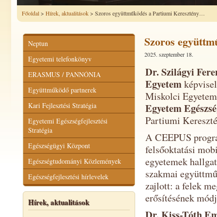
Főoldal
>
Hírek, aktualitások
> Szoros együttműködés a Partiumi Keresztény…
Szoros együttm
Neptun
2025. szeptember 18.
Egyetemi telefonkönyv
Dr. Szilágyi Fer
ERASMUS / PANNÓNIA
Egyetem
képvisel
Együttműködő partnerek
Miskolci Egyetem
Kari Fejlesztési Stratégia
Egyetem Egészs
Partiumi Kereszté
Egyetemi Egészségfejlesztési
Stratégia
A CEEPUS progra
Egészségügyi Központ
felsőoktatási mobi
egyetemek hallgató
Egészségtudományi Közlemények
szakmai együttműk
Egészségfejlesztési hírlevelek
zajlott: a felek m
erősítésének módja
Hírek, aktualitások
Dr. Kiss-Tóth E