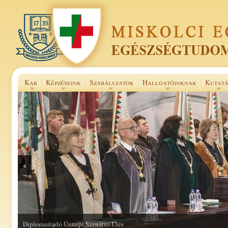
Kar
Képzéseink
Szabályzatok
Hallgatóinknak
Kutatá
<
Selye János Szakkollégium