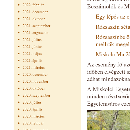
2022. február
Beszámolók és MIN
2021. december
Egy lépés az 
2021. október
Rózsaszín sét
2021. szeptember
2021. augusztus
Rózsaszínbe öl
2021. július
mellrák megel
2021. június
Miskolc Ma 20
2021. május
2021. április
Az esemény fő üze
2021. március
időben elvégzett s
2020. december
adhat mindazoknak
2020. november
A Miskolci Egyet
2020. október
minden résztvevőn
2020. szeptember
2020. július
Egyetemváros ezen
2020. április
2020. március
2020. február