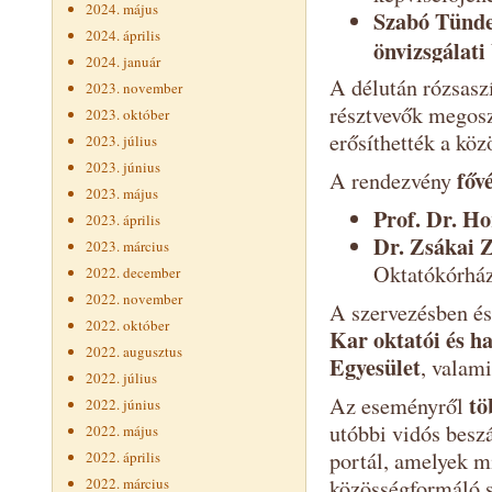
2024. május
Szabó Tünde 
2024. április
önvizsgálati
2024. január
A délután rózsaszí
2023. november
résztvevők megosz
2023. október
erősíthették a köz
2023. július
2023. június
főv
A rendezvény
2023. május
Prof. Dr. Ho
2023. április
Dr. Zsákai Z
2023. március
Oktatókórház
2022. december
2022. november
A szervezésben é
2022. október
Kar oktatói és h
2022. augusztus
Egyesület
, valam
2022. július
tö
Az eseményről
2022. június
utóbbi vidós besz
2022. május
portál, amelyek m
2022. április
2022. március
közösségformáló s