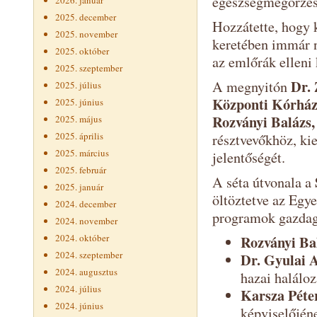
egészségmegőrzés 
2026. január
2025. december
Hozzátette, hogy 
2025. november
keretében immár n
2025. október
az emlőrák elleni
2025. szeptember
Dr.
A megnyitón
2025. július
Központi Kórház
2025. június
Rozványi Balázs,
2025. május
2025. április
résztvevőkhöz, ki
2025. március
jelentőségét.
2025. február
A séta útvonala a
2025. január
öltöztetve az Egye
2024. december
programok gazdagí
2024. november
2024. október
Rozványi Ba
2024. szeptember
Dr. Gyulai 
2024. augusztus
hazai haláloz
2024. július
Karsza Péte
2024. június
képviselőjén