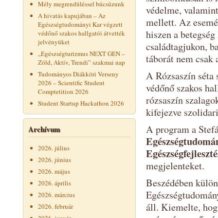
Mély megrendüléssel búcsúzunk
védelme, valamint
A hivatás kapujában – Az
mellett. Az esemé
Egészségtudományi Kar végzett
hiszen a betegség 
védőnő szakos hallgatói átvették
jelvényüket
családtagjukon, ba
„Egészségturizmus NEXT GEN –
táborát nem csak a
Zöld, Aktív, Trendi” szakmai nap
A Rózsaszín séta 
Tudományos Diákköri Verseny
2026 – Scientific Student
védőnő szakos hall
Comptetition 2026
rózsaszín szalagok
Student Startup Hackathon 2026
kifejezve szolidar
A program a Stefán
Archívum
Egészségtudomán
2026. július
Egészségfejleszté
2026. június
megjelenteket.
2026. május
Beszédében külön 
2026. április
Egészségtudomány
2026. március
áll. Kiemelte, hog
2026. február