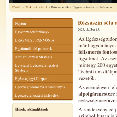
Főoldal
>
Hírek, aktualitások
> Rózsaszín séta az Egyetemvárosban – közösen az…
Rózsaszín séta 
Neptun
2025. október 15.
Egyetemi telefonkönyv
Az Egészségtudomá
ERASMUS / PANNÓNIA
már hagyományo
Együttműködő partnerek
felismerés fonto
Kari Fejlesztési Stratégia
figyelmet. Az ese
mintegy 200 egyet
Egyetemi Egészségfejlesztési
Stratégia
Technikum diákjai
vezetők.
Egészségügyi Központ
Az eseményen jel
Egészségtudományi Közlemények
alpolgármestere
Egészségfejlesztési hírlevelek
egészségmegőrzés 
A rendezvény célj
Hírek, aktualitások
szimbolikusan is 