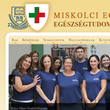
Kar
Képzéseink
Szabályzatok
Hallgatóinknak
Kutatá
<
Selye János Szakkollégium