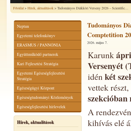
Főoldal
>
Hírek, aktualitások
> Tudományos Diákköri Verseny 2026 – Scientific…
Tudományos Diák
Neptun
Comptetition 2
Egyetemi telefonkönyv
2026. május 7.
ERASMUS / PANNÓNIA
ápri
Karunk
Együttműködő partnerek
Versenyét 
Kari Fejlesztési Stratégia
Egyetemi Egészségfejlesztési
két sz
idén
Stratégia
vettek részt
Egészségügyi Központ
szekcióban 
Egészségtudományi Közlemények
Egészségfejlesztési hírlevelek
A rendezvé
kihívás elé á
Hírek, aktualitások