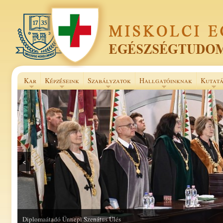
Kar
Képzéseink
Szabályzatok
Hallgatóinknak
Kutatá
<
Selye János Szakkollégium