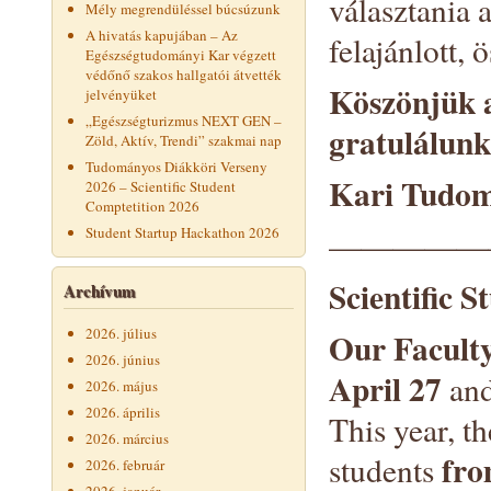
választania 
Mély megrendüléssel búcsúzunk
A hivatás kapujában – Az
felajánlott, 
Egészségtudományi Kar végzett
védőnő szakos hallgatói átvették
Köszönjük a 
jelvényüket
„Egészségturizmus NEXT GEN –
gratulálunk
Zöld, Aktív, Trendi” szakmai nap
Tudományos Diákköri Verseny
Kari Tudom
2026 – Scientific Student
Comptetition 2026
Student Startup Hackathon 2026
—————
Scientific 
Archívum
2026. július
Our Facult
2026. június
April 27
an
2026. május
2026. április
This year, t
2026. március
fro
students
2026. február