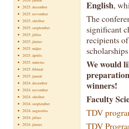
2026. január
English
, wh
2025. december
2025. november
The conferen
2025. október
significant c
2025. szeptember
2025. július
recipients o
2025. június
scholarships
2025. május
2025. április
We would lik
2025. március
2025. február
preparation
2025. január
winners!
2024. december
2024. november
Faculty Sci
2024. október
2024. szeptember
TDV program
2024. augusztus
2024. július
TDV Program
2024. június