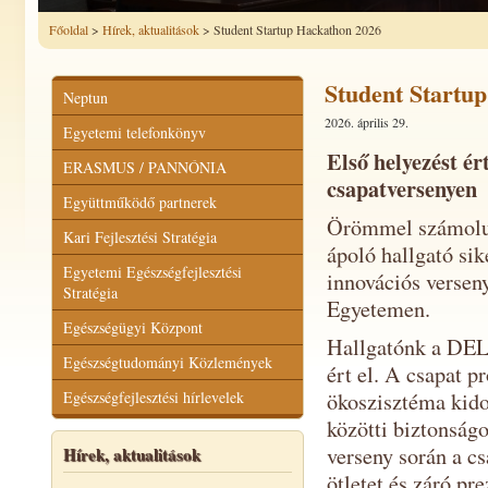
Főoldal
>
Hírek, aktualitások
> Student Startup Hackathon 2026
Student Startu
Neptun
2026. április 29.
Egyetemi telefonkönyv
Első helyezést é
ERASMUS / PANNÓNIA
csapatversenyen
Együttműködő partnerek
Örömmel számolu
Kari Fejlesztési Stratégia
ápoló hallgató sik
Egyetemi Egészségfejlesztési
innovációs versen
Stratégia
Egyetemen.
Egészségügyi Központ
Hallgatónk a DELU
Egészségtudományi Közlemények
ért el. A csapat p
Egészségfejlesztési hírlevelek
ökoszisztéma kido
közötti biztonság
verseny során a c
Hírek, aktualitások
ötletet és záró pr