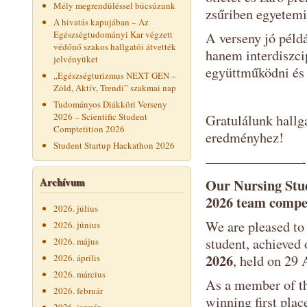
Mély megrendüléssel búcsúzunk
zsűriben egyetemi 
A hivatás kapujában – Az
Egészségtudományi Kar végzett
A verseny jó péld
védőnő szakos hallgatói átvették
hanem interdiszci
jelvényüket
együttműködni és
„Egészségturizmus NEXT GEN –
Zöld, Aktív, Trendi” szakmai nap
Tudományos Diákköri Verseny
2026 – Scientific Student
Gratulálunk hallg
Comptetition 2026
eredményhez!
Student Startup Hackathon 2026
———————-
Archívum
Our Nursing Stud
2026 team compe
2026. július
We are pleased to
2026. június
student, achieved 
2026. május
2026
2026. április
, held on 29 
2026. március
As a member of th
2026. február
winning first plac