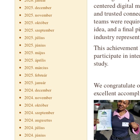
2026. január
centered digital 
2025. december
and trusted conne
2025. november
teams were requir
2025. október
idea, and a final 
2025. szeptember
industry represent
2025. július
2025. június
This achievement h
2025. május
participate in int
2025. április
study.
2025. március
2025. február
2025. január
We congratulate o
2024. december
excellent accompl
2024. november
2024. október
2024. szeptember
2024. augusztus
2024. július
2024. június