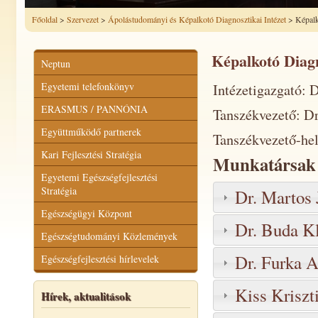
Főoldal
>
Szervezet
>
Ápolástudományi és Képalkotó Diagnosztikai Intézet
> Képalko
Képalkotó Diagn
Neptun
Egyetemi telefonkönyv
Intézetigazgató: 
ERASMUS / PANNÓNIA
Tanszékvezető: Dr
Együttműködő partnerek
Tanszékvezető-hel
Kari Fejlesztési Stratégia
Munkatársak
Egyetemi Egészségfejlesztési
Stratégia
Dr. Martos J
Egészségügyi Központ
Dr. Buda Kl
Egészségtudományi Közlemények
Dr. Furka 
Egészségfejlesztési hírlevelek
Kiss Kriszt
Hírek, aktualitások