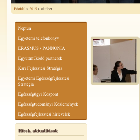
Főoldal
>
2015
> október
Neptun
Egyetemi telefonkönyv
ERASMUS / PANNÓNIA
Együttműködő partnerek
Kari Fejlesztési Stratégia
Egyetemi Egészségfejlesztési
Stratégia
Egészségügyi Központ
Egészségtudományi Közlemények
Egészségfejlesztési hírlevelek
Hírek, aktualitások