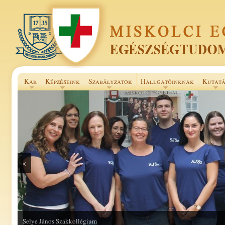
Kar
Képzéseink
Szabályzatok
Hallgatóinknak
Kutatá
<
Selye János Szakkollégium