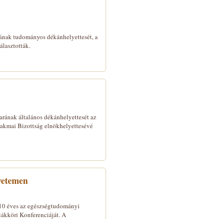
rának tudományos dékánhelyettesét, a
lasztották.
arának általános dékánhelyettesét az
akmai Bizottság elnökhelyettesévé
yetemen
10 éves az egészségtudományi
ákköri Konferenciáját. A