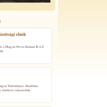
r
zottsági elnök
ját, a Magyar Orvosi Kamara B-A-Z
ák.
a Magyar Tudományos Akadémia
 elnökévé választották.