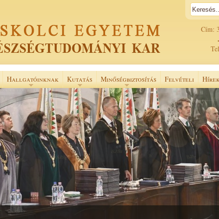
Cím: 
Tel
Hallgatóinknak
Kutatás
Minőségbiztosítás
Felvételi
Híre