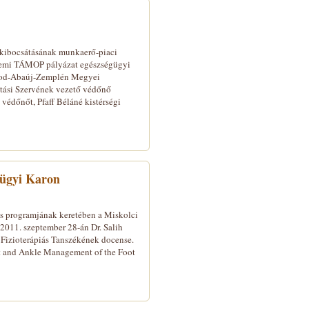
-kibocsátásának munkaerő-piaci
temi TÁMOP pályázat egészségügyi
rsod-Abaúj-Zemplén Megyei
ási Szervének vezető védőnő
védőnőt, Pfaff Béláné kistérségi
gügyi Karon
s programjának keretében a Miskolci
011. szeptember 28-án Dr. Salih
 Fizioterápiás Tanszékének docense.
t and Ankle Management of the Foot