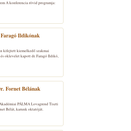
rem A konferencia rövid programja:
Faragó Ildikónak
an kifejtett kiemelkedő szakmai
 oklevelet kapott dr. Faragó Ildikó,
. Fornet Bélának
az Akadémiai PÁLMA Lovagrend Tiszti
net Bélát, karunk oktatóját.