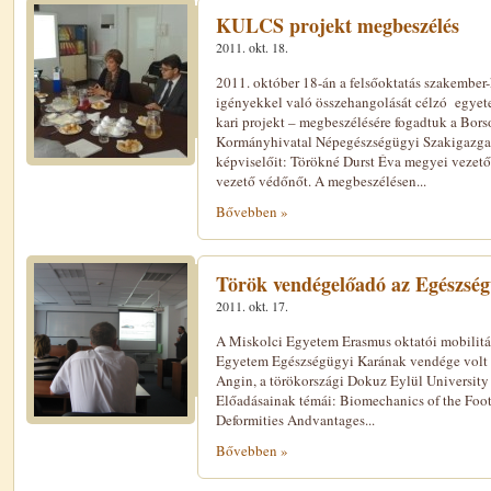
KULCS projekt megbeszélés
2011. okt. 18.
2011. október 18-án a felsőoktatás szakember
igényekkel való összehangolását célzó egye
kari projekt – megbeszélésére fogadtuk a Bo
Kormányhivatal Népegészségügyi Szakigazgat
képviselőit: Törökné Durst Éva megyei vezető 
vezető védőnőt. A megbeszélésen...
Bővebben »
Török vendégelőadó az Egészsé
2011. okt. 17.
A Miskolci Egyetem Erasmus oktatói mobilitá
Egyetem Egészségügyi Karának vendége volt 2
Angin, a törökországi Dokuz Eylül University
Előadásainak témái: Biomechanics of the Foo
Deformities Andvantages...
Bővebben »