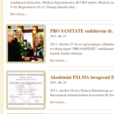
konferencia helyszíne: Miskolc-Egyetemváros, B/3-B/4 épület, Miskolc-te
9-10: Regisztráció 10-12: Ünnepi plenáris ülés...
Bővebben »
PRO SANITATE emlékérem dr. 
2011. okt. 27.
2011. október 27-én az egészségügyi ellátásb
tevékenységért “PRO SANITATE” emlékérmet és
karunk óraadó oktatója.
Bővebben »
Akadémiai PÁLMA lovagrend Dr
2011. okt. 26.
2011. október 26-án a Francia Köztársaság 
fokozatának kitüntetésében részesítette Dr. For
Bővebben »