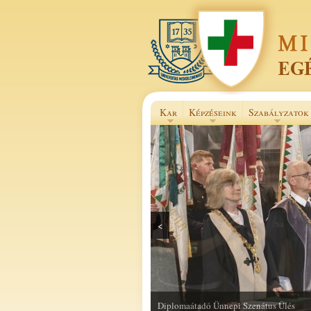
Kar
Képzéseink
Szabályzatok
<
Selye János Szakkollégium