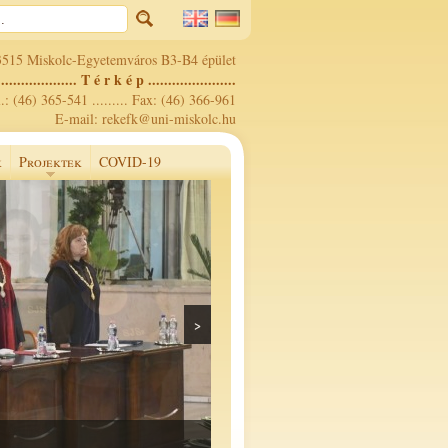
3515 Miskolc-Egyetemváros B3-B4 épület
.................... T é r k é p ......................
.: (46) 365-541 ......... Fax: (46) 366-961
E-mail: rekefk@uni-miskolc.hu
k
Projektek
COVID-19
>