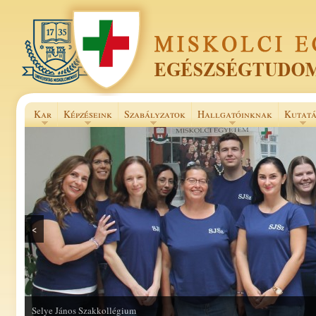
Kar
Képzéseink
Szabályzatok
Hallgatóinknak
Kutatá
<
Selye János Szakkollégium