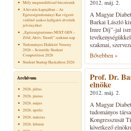
2012. máj. 2.
Mély megrendüléssel búcsúzunk
A hivatás kapujában – Az
A Magyar Diabet
Egészségtudományi Kar végzett
védőnő szakos hallgatói átvették
Barkai László k
jelvényüket
Imre Díj”-jal ism
„Egészségturizmus NEXT GEN –
tevékenységükkel
Zöld, Aktív, Trendi” szakmai nap
szakmai, szerveze
Tudományos Diákköri Verseny
2026 – Scientific Student
Bővebben »
Comptetition 2026
Student Startup Hackathon 2026
Prof. Dr. B
Archívum
elnöke
2026. július
2012. máj. 2.
2026. június
2026. május
A Magyar Diabete
2026. április
tudományos társa
2026. március
Kongresszusát Ti
2026. február
következő elnökrő