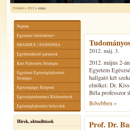
Főoldal
>
2012
> május
Neptun
Egyetemi telefonkönyv
Tudományos 
ERASMUS / PANNÓNIA
2012. máj. 3.
Együttműködő partnerek
2012. május 2-án
Kari Fejlesztési Stratégia
Egyetem Egészsé
Egyetemi Egészségfejlesztési
hallgató két szek
Stratégia
elnökei: Dr. Kis
Egészségügyi Központ
Béla professzor ú
Egészségtudományi Közlemények
Bővebben »
Egészségfejlesztési hírlevelek
Hírek, aktualitások
Prof. Dr. B