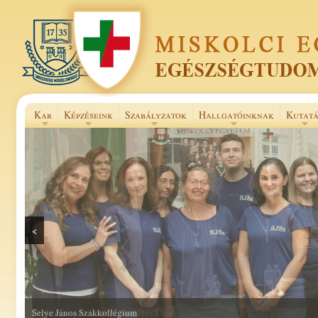
Kar
Képzéseink
Szabályzatok
Hallgatóinknak
Kutatá
<
Selye János Szakkollégium