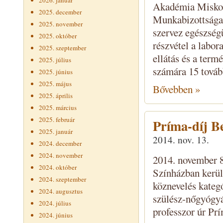
2026. január
Akadémia Miskol
2025. december
Munkabizottsága 
2025. november
szervez egészség
2025. október
részvétel a labor
2025. szeptember
ellátás és a ter
2025. július
számára 15 továb
2025. június
2025. május
Bővebben »
2025. április
2025. március
2025. február
Príma-díj B
2025. január
2014. nov. 13.
2024. december
2024. november
2014. november 8
2024. október
Színházban kerül
2024. szeptember
köznevelés kategó
2024. augusztus
szülész-nőgyógyá
2024. július
professzor úr Prím
2024. június