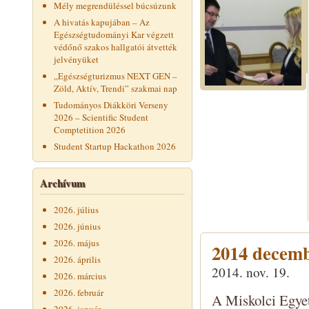
Mély megrendüléssel búcsúzunk
A hivatás kapujában – Az
Egészségtudományi Kar végzett
védőnő szakos hallgatói átvették
jelvényüket
„Egészségturizmus NEXT GEN –
Zöld, Aktív, Trendi” szakmai nap
Tudományos Diákköri Verseny
2026 – Scientific Student
Comptetition 2026
Student Startup Hackathon 2026
Archívum
2026. július
2026. június
2026. május
2014 decemb
2026. április
2014. nov. 19.
2026. március
2026. február
A Miskolci Egye