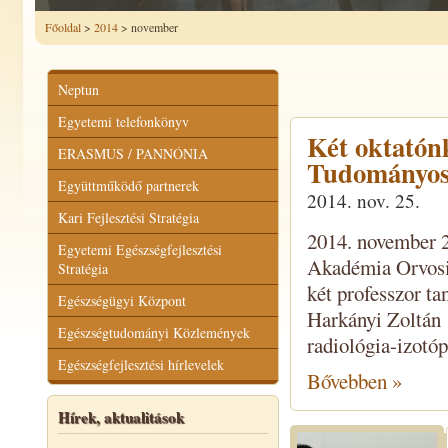
Főoldal
>
2014
> november
Neptun
Egyetemi telefonkönyv
Két oktatón
ERASMUS / PANNÓNIA
Tudományos 
Együttműködő partnerek
2014. nov. 25.
Kari Fejlesztési Stratégia
2014. november 2
Egyetemi Egészségfejlesztési
Akadémia Orvosi
Stratégia
két professzor ta
Egészségügyi Központ
Harkányi Zoltán 
Egészségtudományi Közlemények
radiológia-izotóp
Egészségfejlesztési hírlevelek
Bővebben »
Hírek, aktualitások