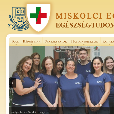
Kar
Képzéseink
Szabályzatok
Hallgatóinknak
Kutatá
<
Selye János Szakkollégium