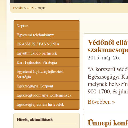
Főoldal
>
2015
> május
Neptun
Egyetemi telefonkönyv
Védőnői ellá
ERASMUS / PANNÓNIA
szakmacsopo
Együttműködő partnerek
2015. máj. 26.
Kari Fejlesztési Stratégia
“A korszerű védő
Egyetemi Egészségfejlesztési
Egészségügyi Kar
Stratégia
melynek helyszín
Egészségügyi Központ
900-1700, és jún
Egészségtudományi Közlemények
Bővebben »
Egészségfejlesztési hírlevelek
Hírek, aktualitások
Ünnepi konf