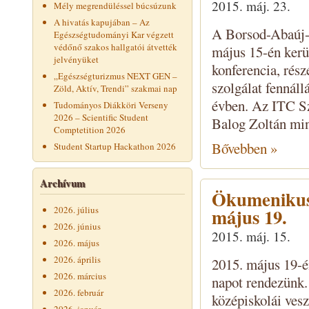
2015. máj. 23.
Mély megrendüléssel búcsúzunk
A hivatás kapujában – Az
A Borsod-Abaúj-
Egészségtudományi Kar végzett
védőnő szakos hallgatói átvették
május 15-én kerü
jelvényüket
konferencia, rés
„Egészségturizmus NEXT GEN –
szolgálat fennál
Zöld, Aktív, Trendi” szakmai nap
évben. Az ITC Sz
Tudományos Diákköri Verseny
2026 – Scientific Student
Balog Zoltán mini
Comptetition 2026
Bővebben »
Student Startup Hackathon 2026
Archívum
Ökumenikus 
2026. július
május 19.
2026. június
2015. máj. 15.
2026. május
2026. április
2015. május 19-
2026. március
napot rendezünk. 
2026. február
középiskolái vesz