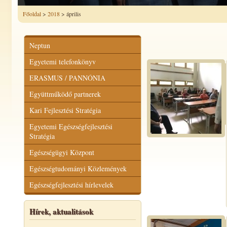
Főoldal
>
2018
> április
Neptun
Egyetemi telefonkönyv
ERASMUS / PANNÓNIA
Együttműködő partnerek
Kari Fejlesztési Stratégia
Egyetemi Egészségfejlesztési
Stratégia
Egészségügyi Központ
Egészségtudományi Közlemények
Egészségfejlesztési hírlevelek
Hírek, aktualitások