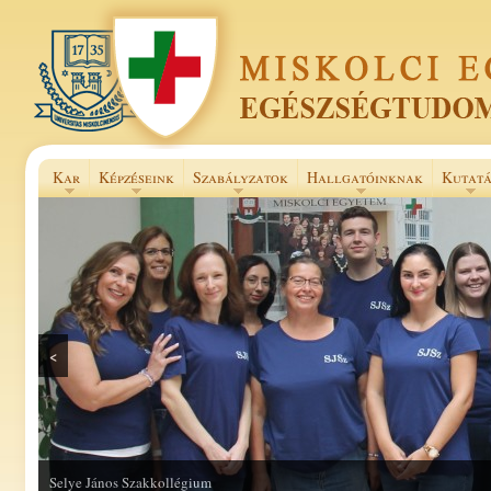
Kar
Képzéseink
Szabályzatok
Hallgatóinknak
Kutatá
<
Selye János Szakkollégium