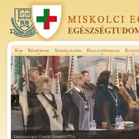
Kar
Képzéseink
Szabályzatok
Hallgatóinknak
Kutatá
<
Selye János Szakkollégium