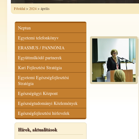
Főoldal
>
2024
> április
Neptun
Egyetemi telefonkönyv
ERASMUS / PANNÓNIA
Együttműködő partnerek
Kari Fejlesztési Stratégia
Egyetemi Egészségfejlesztési
Stratégia
Egészségügyi Központ
Egészségtudományi Közlemények
Egészségfejlesztési hírlevelek
Hírek, aktualitások