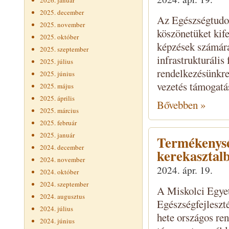
2026. január
2025. december
Az Egészségtudom
2025. november
köszönetüket kif
2025. október
képzések számára 
2025. szeptember
infrastrukturális
2025. július
rendelkezésünkre 
2025. június
vezetés támogatá
2025. május
2025. április
Bővebben »
2025. március
2025. február
2025. január
Termékenysé
2024. december
kerekasztalb
2024. november
2024. ápr. 19.
2024. október
2024. szeptember
A Miskolci Egye
2024. augusztus
Egészségfejleszt
2024. július
hete országos re
2024. június