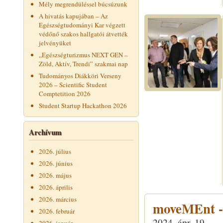
Mély megrendüléssel búcsúzunk
A hivatás kapujában – Az
Egészségtudományi Kar végzett
védőnő szakos hallgatói átvették
jelvényüket
„Egészségturizmus NEXT GEN –
Zöld, Aktív, Trendi” szakmai nap
Tudományos Diákköri Verseny
2026 – Scientific Student
Comptetition 2026
Student Startup Hackathon 2026
Archívum
2026. július
2026. június
2026. május
2026. április
2026. március
moveMEnt - 
2026. február
2024. ápr. 19.