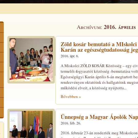
2016. április
Archívum:
Zöld kosár bemutató a MIskolci
Karán az egészségtudatosság je
2016. ápr. 6.
A Miskolci ZÖLD KOSÁR Közösség – egy civile
termelői-fogyasztói közösség -bemutatása volt
Egészségügyi Karán április 6-án megtartott be
rendezvényen oktatóink és hallgatóink megis
működési elveit, a közösség nyújtotta...
Bővebben »
Ünnepség a Magyar Ápolók Nap
2016. feb. 26.
2016. február 23-án rendezték meg Miskolcon