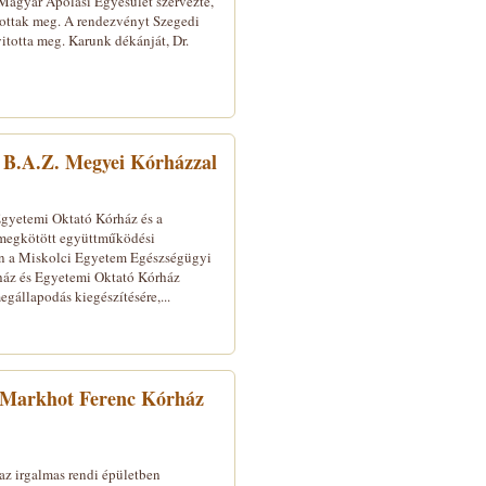
agyar Ápolási Egyesület szervezte,
ottak meg. A rendezvényt Szegedi
itotta meg. Karunk dékánját, Dr.
 B.A.Z. Megyei Kórházzal
gyetemi Oktató Kórház és a
megkötött együttműködési
én a Miskolci Egyetem Egészségügyi
áz és Egyetemi Oktató Kórház
állapodás kiegészítésére,...
a Markhot Ferenc Kórház
z irgalmas rendi épületben