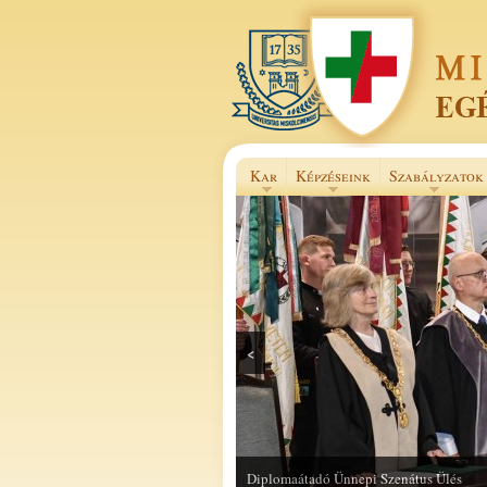
Kar
Képzéseink
Szabályzatok
<
Selye János Szakkollégium