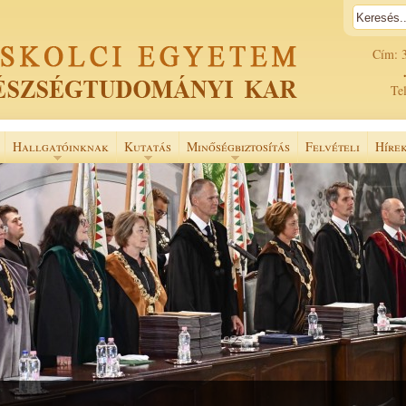
Cím: 
Tel
Hallgatóinknak
Kutatás
Minőségbiztosítás
Felvételi
Híre