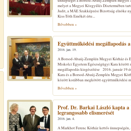
ünnepséget a Borsod-Abaúj-Zemplén megyei M
melyet a Megyei Közgyűlés Dísztermében tart
Judit, a MÁE Szakképzési Bizottság elnöke ny
Kiss-Tóth Emőkét érte...
Bővebben »
Együttműködési megállapodás a
2016. jan. 19.
A Borsod-Abaúj-Zemplén Megyei Kórház és E
Miskolci Egyetem Egészségügyi Kara között 
megállapodás kiegészítése 2016. január 19-
Kara és a Borsod-Abaúj-Zemplén Megyei Kórh
között korábban megkötött együttműködési meg
Bővebben »
Prof. Dr. Barkai László kapta 
legrangosabb elismerését
2016. jan. 4.
A Markhot Ferenc Kórház kettős ünnepségén, a