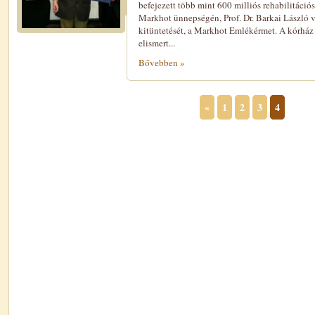
befejezett több mint 600 milliós rehabilitáció
Markhot ünnepségén, Prof. Dr. Barkai László 
kitüntetését, a Markhot Emlékérmet. A kórház 
elismert...
Bővebben »
«
1
2
3
4