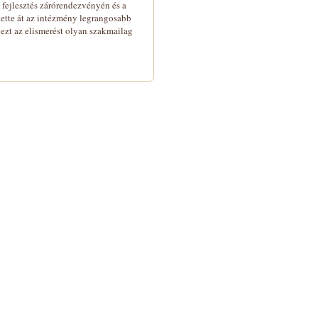
s fejlesztés zárórendezvényén és a
vette át az intézmény legrangosabb
ezt az elismerést olyan szakmailag