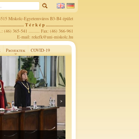
3515 Miskolc-Egyetemváros B3-B4 épület
.................... T é r k é p ......................
.: (46) 365-541 ......... Fax: (46) 366-961
E-mail: rekefk@uni-miskolc.hu
k
Projektek
COVID-19
>