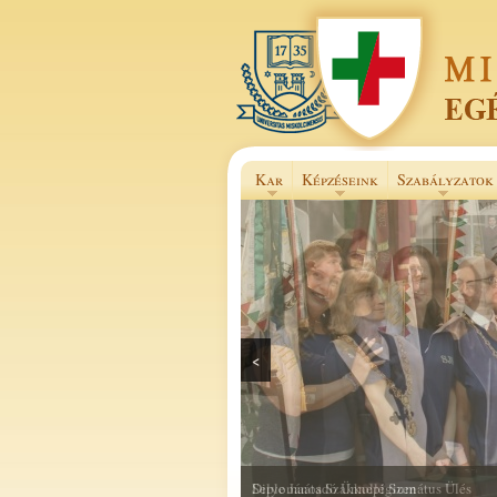
Kar
Képzéseink
Szabályzatok
<
Selye János Szakkollégium