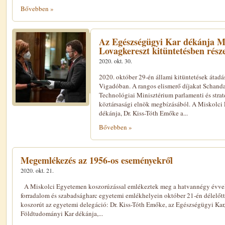
Bővebben »
Az Egészségügyi Kar dékánja 
Lovagkereszt kitüntetésben része
2020. okt. 30.
2020. október 29-én állami kitüntetések átadás
Vigadóban. A rangos elismerő díjakat Schanda
Technológiai Minisztérium parlamenti és straté
köztársasági elnök megbízásából. A Miskolc
dékánja, Dr. Kiss-Tóth Emőke a...
Bővebben »
Megemlékezés az 1956-os eseményekről
2020. okt. 21.
A Miskolci Egyetemen koszorúzással emlékeztek meg a hatvannégy évvel 
forradalom és szabadságharc egyetemi emlékhelyein október 21-én délelőtt
koszorút az egyetemi delegáció: Dr. Kiss-Tóth Emőke, az Egészségügyi Kar
Földtudományi Kar dékánja,...