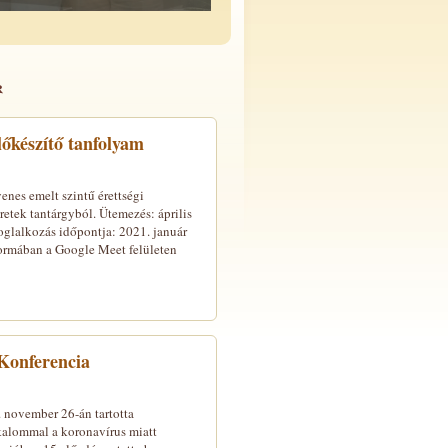
r
lőkészítő tanfolyam
nes emelt szintű érettségi
etek tantárgyból. Ütemezés: április
foglalkozás időpontja: 2021. január
formában a Google Meet felületen
Konferencia
november 26-án tartotta
kalommal a koronavírus miatt