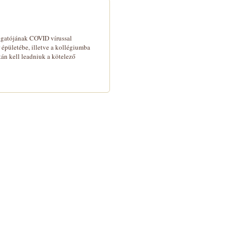
llgatójának COVID vírussal
r épületébe, illetve a kollégiumba
tán kell leadniuk a kötelező