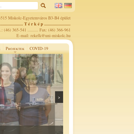
3515 Miskolc-Egyetemváros B3-B4 épület
.................... T é r k é p ......................
.: (46) 365-541 ......... Fax: (46) 366-961
E-mail: rekefk@uni-miskolc.hu
k
Projektek
COVID-19
>