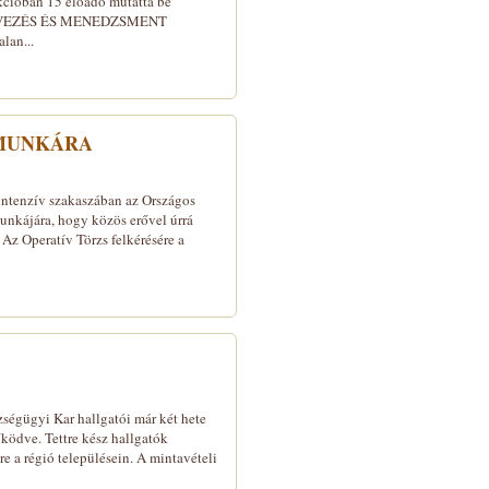
ekcióban 15 előadó mutatta be
ZERVEZÉS ÉS MENEDZSMENT
lan...
S MUNKÁRA
intenzív szakaszában az Országos
unkájára, hogy közös erővel úrrá
 Az Operatív Törzs felkérésére a
ségügyi Kar hallgatói már két hete
ödve. Tettre kész hallgatók
 a régió településein. A mintavételi