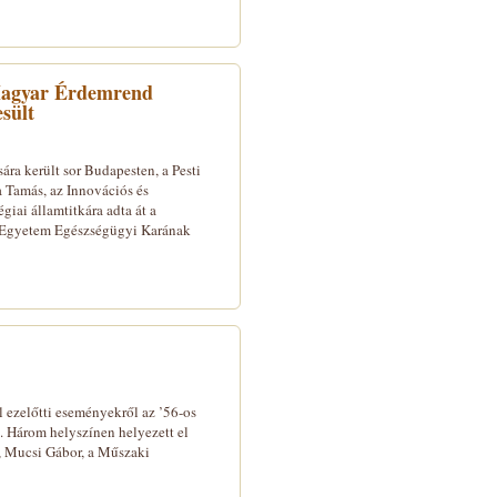
Magyar Érdemrend
sült
ára került sor Budapesten, a Pesti
 Tamás, az Innovációs és
giai államtitkára adta át a
i Egyetem Egészségügyi Karának
ezelőtti eseményekről az ’56-os
. Három helyszínen helyezett el
, Mucsi Gábor, a Műszaki