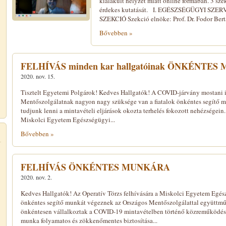
kialakult helyzet miatt online formában. 3 sz
érdekes kutatását. I. EGÉSZSÉGÜGYI S
SZEKCIÓ Szekció elnöke: Prof. Dr. Fodor Berta
Bővebben »
FELHÍVÁS minden kar hallgatóinak ÖNKÉNTE
2020. nov. 15.
Tisztelt Egyetemi Polgárok! Kedves Hallgatók! A COVID-járvány mostani 
Mentőszolgálatnak nagyon nagy szüksége van a fiatalok önkéntes segítő m
tudjunk lenni a mintavételi eljárások okozta terhelés fokozott nehézségein.
Miskolci Egyetem Egészségügyi...
Bővebben »
FELHÍVÁS ÖNKÉNTES MUNKÁRA
2020. nov. 2.
Kedves Hallgatók! Az Operatív Törzs felhívására a Miskolci Egyetem Egész
önkéntes segítő munkát végeznek az Országos Mentőszolgálattal együttműk
önkéntesen vállalkoztak a COVID-19 mintavételben történő közreműködésre
munka folyamatos és zökkenőmentes biztosítása...