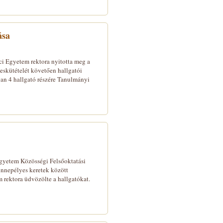
ása
ci Egyetem rektora nyitotta meg a
eskütételét követően hallgatói
ban 4 hallgató részére Tanulmányi
Egyetem Közösségi Felsőoktatási
nnepélyes keretek között
 rektora üdvözölte a hallgatókat.