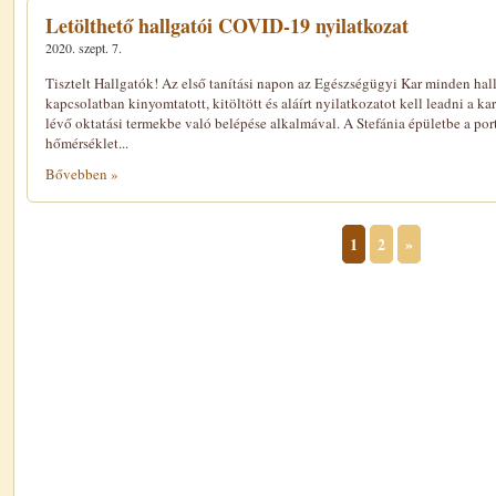
Letölthető hallgatói COVID-19 nyilatkozat
2020. szept. 7.
Tisztelt Hallgatók! Az első tanítási napon az Egészségügyi Kar minden ha
kapcsolatban kinyomtatott, kitöltött és aláírt nyilatkozatot kell leadni a ka
lévő oktatási termekbe való belépése alkalmával. A Stefánia épületbe a por
hőmérséklet...
Bővebben »
1
2
»