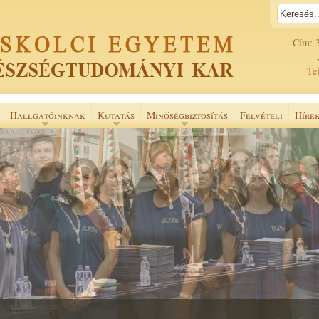
Cím: 
Tel
Hallgatóinknak
Kutatás
Minőségbiztosítás
Felvételi
Híre